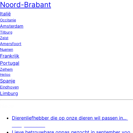
Noord-Brabant
Italië
Occitanie
Amsterdam
Tilburg
Zeist
Amersfoort
Nuenen
Frankrijk
Portugal
Zelhem
Heiloo
Spanje
Eindhoven
Limburg
Nieuw
Dierenliefhebber die op onze dieren wil passen in...
7 augustus 2026
Lieve betrouwbare oppas gezocht in september voo