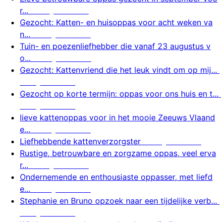
r...
7 augustus 2026
Gezocht: Katten- en huisoppas voor acht weken va
n...
7 augustus 2026
Tuin- en poezenliefhebber die vanaf 23 augustus v
o...
7 augustus 2026
Gezocht: Kattenvriend die het leuk vindt om op mij...
6 augustus 2026
Gezocht op korte termijn: oppas voor ons huis en t...
6 augustus 2026
lieve kattenoppas voor in het mooie Zeeuws Vlaand
e...
6 augustus 2026
Liefhebbende kattenverzorgster
6 augustus 2026
Rustige, betrouwbare en zorgzame oppas, veel erva
r...
6 augustus 2026
Ondernemende en enthousiaste oppasser, met liefd
e...
6 augustus 2026
Stephanie en Bruno opzoek naar een tijdelijke verb...
6 augustus 2026