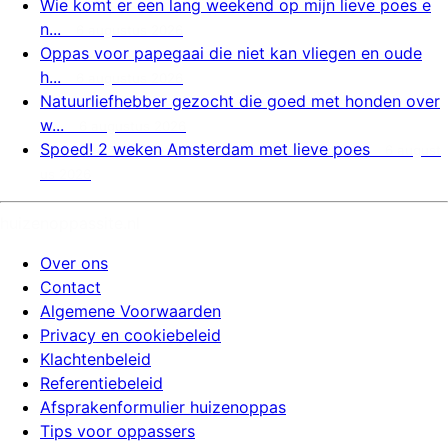
Wie komt er een lang weekend op mijn lieve poes e
n...
6 augustus 2026
Oppas voor papegaai die niet kan vliegen en oude
h...
6 augustus 2026
Natuurliefhebber gezocht die goed met honden over
w...
6 augustus 2026
Spoed! 2 weken Amsterdam met lieve poes
6 august
us 2026
huizenoppassite.nl
Over ons
Contact
Algemene Voorwaarden
Privacy en cookiebeleid
Klachtenbeleid
Referentiebeleid
Afsprakenformulier huizenoppas
Tips voor oppassers