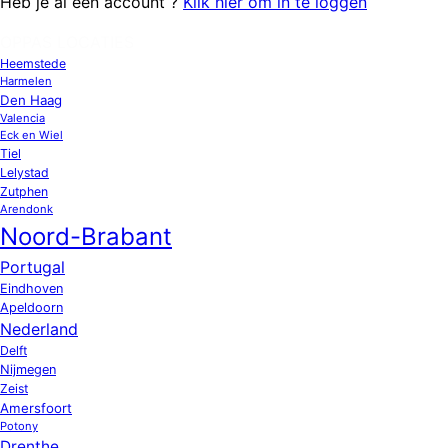
Heb je al een account ?
Klik hier om in te loggen
OPPAS LOCATIES
Heemstede
Harmelen
Den Haag
Valencia
Eck en Wiel
Tiel
Lelystad
Zutphen
Arendonk
Noord-Brabant
Portugal
Eindhoven
Apeldoorn
Nederland
Delft
Nijmegen
Zeist
Amersfoort
Potony
Drenthe