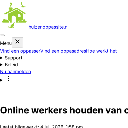
huizenoppas
site.nl
Menu
Vind een oppasser
Vind een oppasadres
Hoe werkt het
Support
Beleid
Nu aanmelden
Online werkers houden van
Laatst bijgewerkt:
4 juli 2026, 1:58 pm