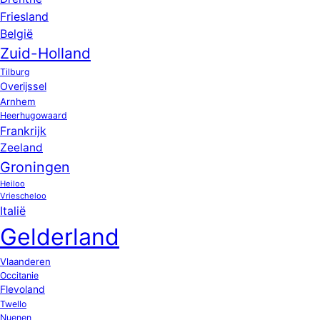
Friesland
België
Zuid-Holland
Tilburg
Overijssel
Arnhem
Heerhugowaard
Frankrijk
Zeeland
Groningen
Heiloo
Vriescheloo
Italië
Gelderland
Vlaanderen
Occitanie
Flevoland
Twello
Nuenen