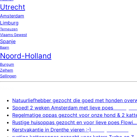
Utrecht
Amsterdam
Limburg
Terneuzen
Vlaams Gewest
Spanje
Baarn
Noord-Holland
Burgum
Zelhem
Sellingen
Nieuw
Natuurliefhebber gezocht die goed met honden overw.
Spoed! 2 weken Amsterdam met lieve poes
6 august
Regelmatige oppas gezocht voor onze hond & 2 katte.
Rustige huisoppas gezocht en voor lieve poes Flowi...
Kerstvakantie in Drenthe vieren :-)
5 augustus 2026
rustige kattenoppas gezocht voor katers Turbo en Z..