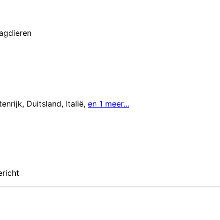
agdieren
enrijk
,
Duitsland
,
Italië
,
en 1 meer...
ericht