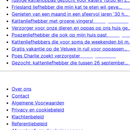
Friesland liefhebber die mijn kat te eten wil geve...
5
Genieten van een maand in een sfeervol jaren '30 h...
Kattenliefhebber met groene vingers!
5 augustus 2026
Verzorger voor onze dieren en oppas op ons huis ge..
Poezenliefhebber die ook op mijn huis past
4 augustu
Kattenliefhebbers die voor soms de weekenden bij m..
Gratis vakantie op de Veluwe in ruil voor oppassen...
Poes Charlie zoekt verzorgster
4 augustus 2026
Gezocht: kattenliefhebber die tussen 26 september...
huizenoppassite.nl
Over ons
Contact
Algemene Voorwaarden
Privacy en cookiebeleid
Klachtenbeleid
Referentiebeleid