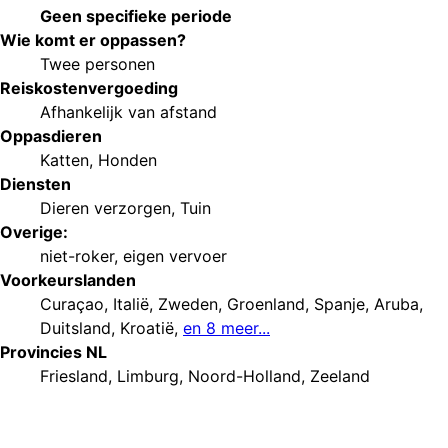
Geen specifieke periode
Wie komt er oppassen?
Twee personen
Reiskostenvergoeding
Afhankelijk van afstand
Oppasdieren
Katten
,
Honden
Diensten
Dieren verzorgen
,
Tuin
Overige:
niet-roker
,
eigen vervoer
Voorkeurs
landen
Curaçao
,
Italië
,
Zweden
,
Groenland
,
Spanje
,
Aruba
,
Duitsland
,
Kroatië
,
en 8 meer...
Provincies NL
Friesland
,
Limburg
,
Noord-Holland
,
Zeeland