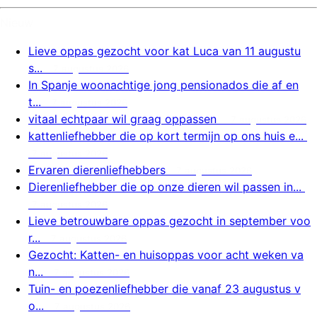
Nieuw
Lieve oppas gezocht voor kat Luca van 11 augustu
s...
7 augustus 2026
In Spanje woonachtige jong pensionados die af en
t...
7 augustus 2026
vitaal echtpaar wil graag oppassen
7 augustus 2026
kattenliefhebber die op kort termijn op ons huis e...
7 augustus 2026
Ervaren dierenliefhebbers
7 augustus 2026
Dierenliefhebber die op onze dieren wil passen in...
7 augustus 2026
Lieve betrouwbare oppas gezocht in september voo
r...
7 augustus 2026
Gezocht: Katten- en huisoppas voor acht weken va
n...
7 augustus 2026
Tuin- en poezenliefhebber die vanaf 23 augustus v
o...
7 augustus 2026