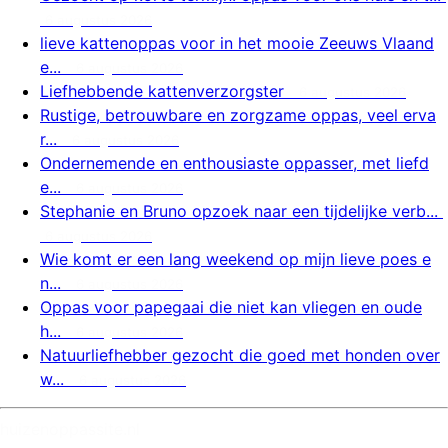
6 augustus 2026
lieve kattenoppas voor in het mooie Zeeuws Vlaand
e...
6 augustus 2026
Liefhebbende kattenverzorgster
6 augustus 2026
Rustige, betrouwbare en zorgzame oppas, veel erva
r...
6 augustus 2026
Ondernemende en enthousiaste oppasser, met liefd
e...
6 augustus 2026
Stephanie en Bruno opzoek naar een tijdelijke verb...
6 augustus 2026
Wie komt er een lang weekend op mijn lieve poes e
n...
6 augustus 2026
Oppas voor papegaai die niet kan vliegen en oude
h...
6 augustus 2026
Natuurliefhebber gezocht die goed met honden over
w...
6 augustus 2026
huizenoppassite.nl