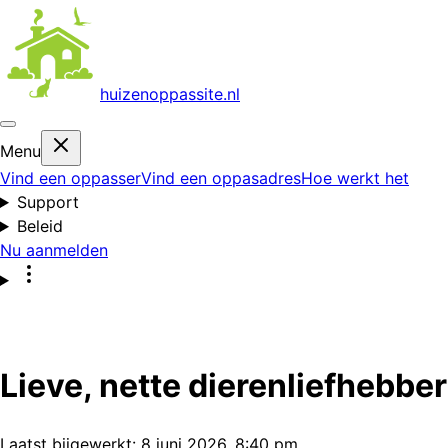
huizenoppas
site.nl
Menu
Vind een oppasser
Vind een oppasadres
Hoe werkt het
Support
Beleid
Nu aanmelden
Lieve, nette dierenliefhebber
Laatst bijgewerkt:
8 juni 2026, 8:40 pm