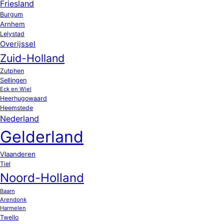
Friesland
Burgum
Arnhem
Lelystad
Overijssel
Zuid-Holland
Zutphen
Sellingen
Eck en Wiel
Heerhugowaard
Heemstede
Nederland
Gelderland
Vlaanderen
Tiel
Noord-Holland
Baarn
Arendonk
Harmelen
Twello