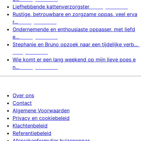
Liefhebbende kattenverzorgster
6 augustus 2026
Rustige, betrouwbare en zorgzame oppas, veel erva
r...
6 augustus 2026
Ondernemende en enthousiaste oppasser, met liefd
e...
6 augustus 2026
Stephanie en Bruno opzoek naar een tijdelijke verb...
6 augustus 2026
Wie komt er een lang weekend op mijn lieve poes e
n...
6 augustus 2026
huizenoppassite.nl
Over ons
Contact
Algemene Voorwaarden
Privacy en cookiebeleid
Klachtenbeleid
Referentiebeleid
Afsprakenformulier huizenoppas