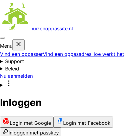
huizenoppas
site.nl
Menu
Vind een oppasser
Vind een oppasadres
Hoe werkt het
Support
Beleid
Nu aanmelden
Inloggen
Login met Google
Login met Facebook
Inloggen met passkey