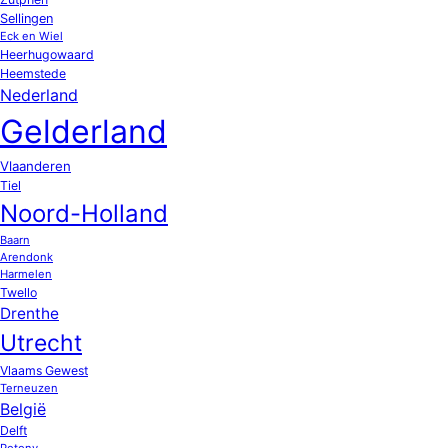
Sellingen
Eck en Wiel
Heerhugowaard
Heemstede
Nederland
Gelderland
Vlaanderen
Tiel
Noord-Holland
Baarn
Arendonk
Harmelen
Twello
Drenthe
Utrecht
Vlaams Gewest
Terneuzen
België
Delft
Potony