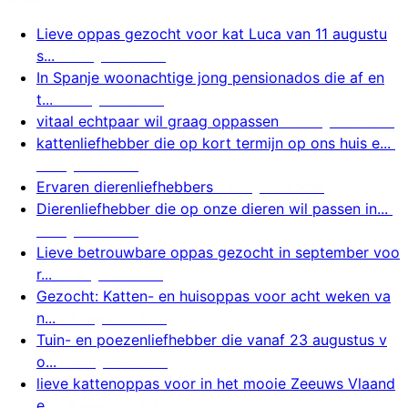
Lieve oppas gezocht voor kat Luca van 11 augustu
s...
7 augustus 2026
In Spanje woonachtige jong pensionados die af en
t...
7 augustus 2026
vitaal echtpaar wil graag oppassen
7 augustus 2026
kattenliefhebber die op kort termijn op ons huis e...
7 augustus 2026
Ervaren dierenliefhebbers
7 augustus 2026
Dierenliefhebber die op onze dieren wil passen in...
7 augustus 2026
Lieve betrouwbare oppas gezocht in september voo
r...
7 augustus 2026
Gezocht: Katten- en huisoppas voor acht weken va
n...
7 augustus 2026
Tuin- en poezenliefhebber die vanaf 23 augustus v
o...
7 augustus 2026
lieve kattenoppas voor in het mooie Zeeuws Vlaand
e...
6 augustus 2026