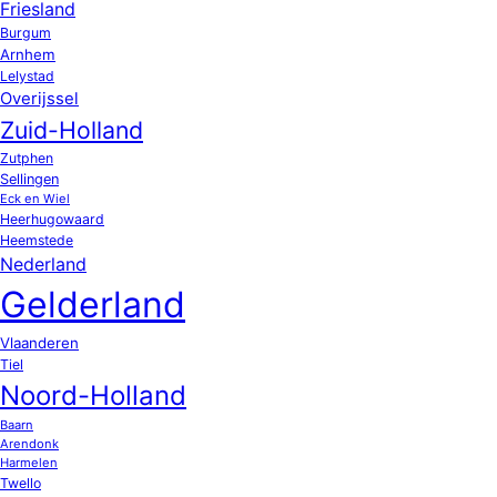
Friesland
Burgum
Arnhem
Lelystad
Overijssel
Zuid-Holland
Zutphen
Sellingen
Eck en Wiel
Heerhugowaard
Heemstede
Nederland
Gelderland
Vlaanderen
Tiel
Noord-Holland
Baarn
Arendonk
Harmelen
Twello