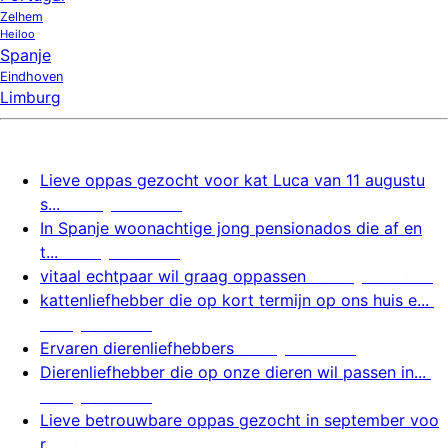
Zelhem
Heiloo
Spanje
Eindhoven
Limburg
Nieuw
Lieve oppas gezocht voor kat Luca van 11 augustu
s...
7 augustus 2026
In Spanje woonachtige jong pensionados die af en
t...
7 augustus 2026
vitaal echtpaar wil graag oppassen
7 augustus 2026
kattenliefhebber die op kort termijn op ons huis e...
7 augustus 2026
Ervaren dierenliefhebbers
7 augustus 2026
Dierenliefhebber die op onze dieren wil passen in...
7 augustus 2026
Lieve betrouwbare oppas gezocht in september voo
r...
7 augustus 2026