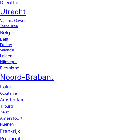
Drenthe
Utrecht
Vlaams Gewest
Terneuzen
België
Delft
Potony
Valencia
Leiden
Nijmegen
Flevoland
Noord-Brabant
Italië
Occitanie
Amsterdam
Tilburg
Zeist
Amersfoort
Nuenen
Frankrijk
Portugal