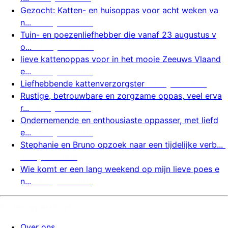
Gezocht: Katten- en huisoppas voor acht weken va
n...
7 augustus 2026
Tuin- en poezenliefhebber die vanaf 23 augustus v
o...
7 augustus 2026
lieve kattenoppas voor in het mooie Zeeuws Vlaand
e...
6 augustus 2026
Liefhebbende kattenverzorgster
6 augustus 2026
Rustige, betrouwbare en zorgzame oppas, veel erva
r...
6 augustus 2026
Ondernemende en enthousiaste oppasser, met liefd
e...
6 augustus 2026
Stephanie en Bruno opzoek naar een tijdelijke verb...
6 augustus 2026
Wie komt er een lang weekend op mijn lieve poes e
n...
6 augustus 2026
huizenoppassite.nl
Over ons