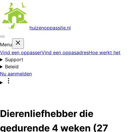
huizenoppas
site.nl
Menu
Vind een oppasser
Vind een oppasadres
Hoe werkt het
Support
Beleid
Nu aanmelden
Dierenliefhebber die
gedurende 4 weken (27