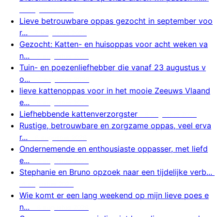
7 augustus 2026
Lieve betrouwbare oppas gezocht in september voo
r...
7 augustus 2026
Gezocht: Katten- en huisoppas voor acht weken va
n...
7 augustus 2026
Tuin- en poezenliefhebber die vanaf 23 augustus v
o...
7 augustus 2026
lieve kattenoppas voor in het mooie Zeeuws Vlaand
e...
6 augustus 2026
Liefhebbende kattenverzorgster
6 augustus 2026
Rustige, betrouwbare en zorgzame oppas, veel erva
r...
6 augustus 2026
Ondernemende en enthousiaste oppasser, met liefd
e...
6 augustus 2026
Stephanie en Bruno opzoek naar een tijdelijke verb...
6 augustus 2026
Wie komt er een lang weekend op mijn lieve poes e
n...
6 augustus 2026