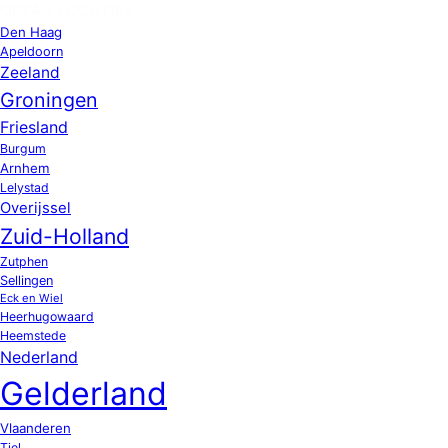
OPPAS LOCATIES
Den Haag
Apeldoorn
Zeeland
Groningen
Friesland
Burgum
Arnhem
Lelystad
Overijssel
Zuid-Holland
Zutphen
Sellingen
Eck en Wiel
Heerhugowaard
Heemstede
Nederland
Gelderland
Vlaanderen
Tiel