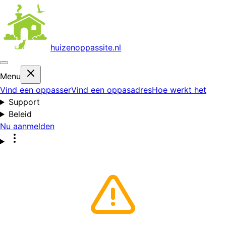
huizenoppas
site.nl
Menu
Vind een oppasser
Vind een oppasadres
Hoe werkt het
Support
Beleid
Nu aanmelden