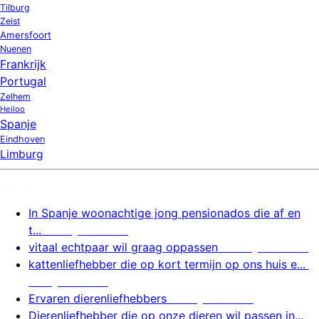
Tilburg
Zeist
Amersfoort
Nuenen
Frankrijk
Portugal
Zelhem
Heiloo
Spanje
Eindhoven
Limburg
Nieuw
In Spanje woonachtige jong pensionados die af en
t...
7 augustus 2026
vitaal echtpaar wil graag oppassen
7 augustus 2026
kattenliefhebber die op kort termijn op ons huis e...
7 augustus 2026
Ervaren dierenliefhebbers
7 augustus 2026
Dierenliefhebber die op onze dieren wil passen in...