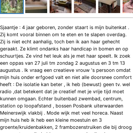
Sjaantje : 4 jaar geboren, zonder staart is mijn buitenkat .
Zij komt vooral binnen om te eten en te slapen overdag.
Zij is niet echt aanhalig, toch ben ik aan haar gehecht
geraakt. Ze klimt ondanks haar handicap in bomen en op
schuurtjes. Ze vind het leuk als je met haar speelt. Ik zoek
een oppas van 27 juli tm zondag 2 augustus en 3 tm 13
augustus . Ik vraag een creatieve vrouw 's persoon omdat
mijn huis onder erfgoed valt en niet alle doorsnee comfort
heeft : De isolatie kan beter , ik heb (bewust) geen tv. wel
radio ,dat betekent dat je creatief met je vrije tijd moet
kunnen omgaan. Echter buitenbad zwembad, centrum,
station op loopafstand , bossen Posbank uiterwaarden
Meinerswijk vlakbij . Mode wijk met veel horeca. Naast
mijn huis heb ik heb een kleine moestuin en 3
groente/kruidenbakken, 2 frambozenstruiken die bij droog