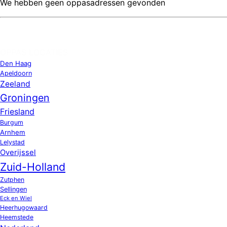
We hebben geen oppasadressen gevonden
OPPAS LOCATIES
Den Haag
Apeldoorn
Zeeland
Groningen
Friesland
Burgum
Arnhem
Lelystad
Overijssel
Zuid-Holland
Zutphen
Sellingen
Eck en Wiel
Heerhugowaard
Heemstede