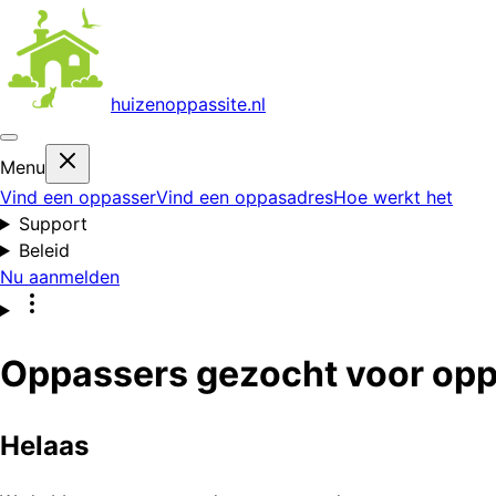
huizenoppas
site.nl
Menu
Vind een oppasser
Vind een oppasadres
Hoe werkt het
Support
Beleid
Nu aanmelden
Oppassers gezocht voor opp
Helaas