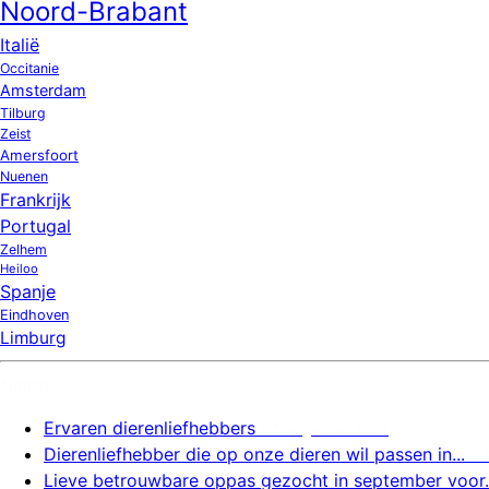
Noord-Brabant
Italië
Occitanie
Amsterdam
Tilburg
Zeist
Amersfoort
Nuenen
Frankrijk
Portugal
Zelhem
Heiloo
Spanje
Eindhoven
Limburg
Nieuw
Ervaren dierenliefhebbers
7 augustus 2026
Dierenliefhebber die op onze dieren wil passen in...
Lieve betrouwbare oppas gezocht in september voor..