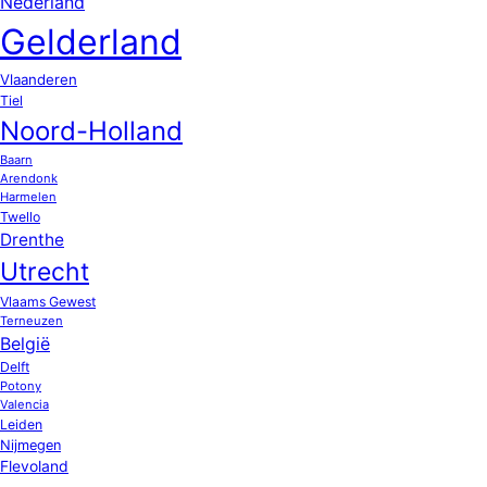
Nederland
Gelderland
Vlaanderen
Tiel
Noord-Holland
Baarn
Arendonk
Harmelen
Twello
Drenthe
Utrecht
Vlaams Gewest
Terneuzen
België
Delft
Potony
Valencia
Leiden
Nijmegen
Flevoland