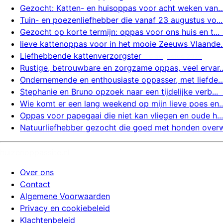
Gezocht: Katten- en huisoppas voor acht weken van..
Tuin- en poezenliefhebber die vanaf 23 augustus vo...
Gezocht op korte termijn: oppas voor ons huis en t...
lieve kattenoppas voor in het mooie Zeeuws Vlaande..
Liefhebbende kattenverzorgster
6 augustus 2026
Rustige, betrouwbare en zorgzame oppas, veel ervar..
Ondernemende en enthousiaste oppasser, met liefde..
Stephanie en Bruno opzoek naar een tijdelijke verb...
Wie komt er een lang weekend op mijn lieve poes en..
Oppas voor papegaai die niet kan vliegen en oude h...
Natuurliefhebber gezocht die goed met honden overw.
huizenoppassite.nl
Over ons
Contact
Algemene Voorwaarden
Privacy en cookiebeleid
Klachtenbeleid