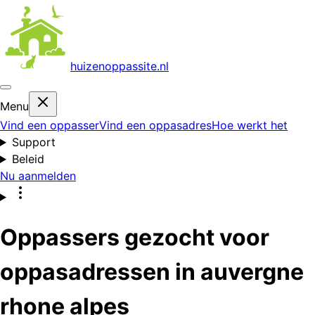
huizenoppas
site.nl
Menu
Vind een oppasser
Vind een oppasadres
Hoe werkt het
Support
Beleid
Nu aanmelden
Oppassers gezocht voor
oppasadressen in auvergne
rhone alpes