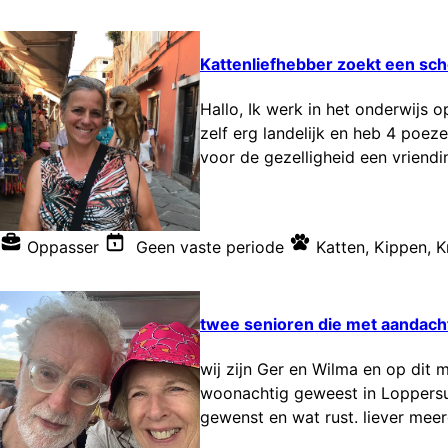
Kattenliefhebber zoekt een sch
Hallo, Ik werk in het onderwijs
zelf erg landelijk en heb 4 poeze
voor de gezelligheid een vriendi
Oppasser
Geen vaste periode
Katten
,
Kippen
,
K
twee senioren die met aandacht
wij zijn Ger en Wilma en op dit
woonachtig geweest in Loppersu
gewenst en wat rust. liever mee