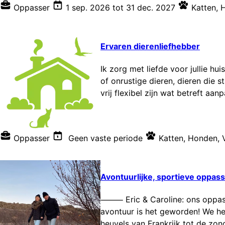
Oppasser
1 sep. 2026
tot
31 dec. 2027
Katten
,
Ervaren dierenliefhebber
Ik zorg met liefde voor jullie hu
of onrustige dieren, dieren die s
vrij flexibel zijn wat betreft aa
Oppasser
Geen vaste periode
Katten
,
Honden
,
Avontuurlijke, sportieve oppass
⸻ Eric & Caroline: ons oppasav
avontuur is het geworden! We he
heuvels van Frankrijk tot de zon