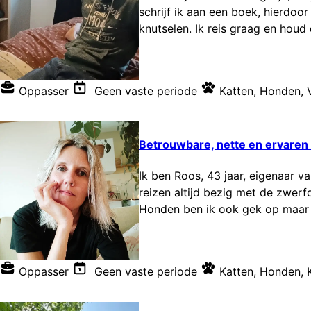
schrijf ik aan een boek, hierdoo
knutselen. Ik reis graag en houd
Oppasser
Geen vaste periode
Katten
,
Honden
,
Betrouwbare, nette en ervaren k
Ik ben Roos, 43 jaar, eigenaar 
reizen altijd bezig met de zwerf
Honden ben ik ook gek op maar h
Oppasser
Geen vaste periode
Katten
,
Honden
,