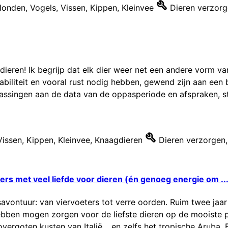
Honden
,
Vogels
,
Vissen
,
Kippen
,
Kleinvee
Dieren verzor
isdieren! Ik begrijp dat elk dier weer net een andere vorm 
tabiliteit en vooral rust nodig hebben, gewend zijn aan een
npassingen aan de data van de oppasperiode en afspraken, sta
Vissen
,
Kippen
,
Kleinvee
,
Knaagdieren
Dieren verzorgen
,
ers met veel liefde voor dieren (én genoeg energie om ..
ontuur: van viervoeters tot verre oorden. Ruim twee jaa
bben mogen zorgen voor de liefste dieren op de mooiste p
overgoten kusten van Italië… en zelfs het tropische Aruba. E