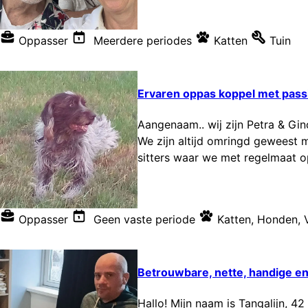
Oppasser
Meerdere periodes
Katten
Tuin
Ervaren oppas koppel met passi
Aangenaam.. wij zijn Petra & Gin
We zijn altijd omringd geweest me
sitters waar we met regelmaat op
Oppasser
Geen vaste periode
Katten
,
Honden
,
Betrouwbare, nette, handige en
Hallo! Mijn naam is Tangalijn, 42