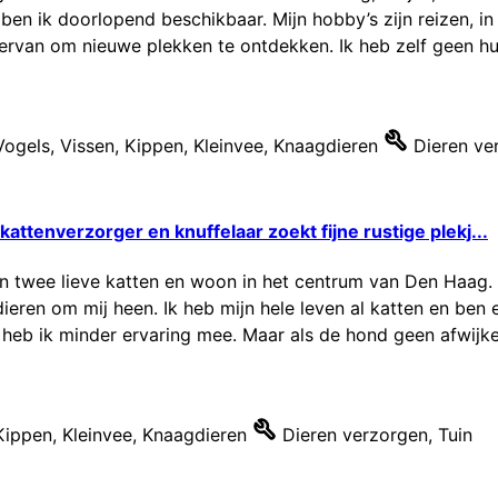
r ben ik doorlopend beschikbaar. Mijn hobby’s zijn reizen, 
 ervan om nieuwe plekken te ontdekken. Ik heb zelf geen hui
Vogels
,
Vissen
,
Kippen
,
Kleinvee
,
Knaagdieren
Dieren ve
attenverzorger en knuffelaar zoekt fijne rustige plekj...
van twee lieve katten en woon in het centrum van Den Haag.
dieren om mij heen. Ik heb mijn hele leven al katten en be
eb ik minder ervaring mee. Maar als de hond geen afwijkend
Kippen
,
Kleinvee
,
Knaagdieren
Dieren verzorgen
,
Tuin