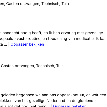
gen
,
Gasten ontvangen
,
Technisch
,
Tuin
van aandacht nodig heeft, en ik heb ervaring met gevoelige
 bepaalde vaste routine, en toediening van medicatie. Ik kan
 ...
|
Oppasser bekijken
Gasten ontvangen
,
Technisch
,
Tuin
.
r geleden begonnen we aan ons oppasavontuur, en wát een
lekken: van het gezellige Nederland en de glooiende
n alsof dat nog niet geno...
|
Oppasser bekijken