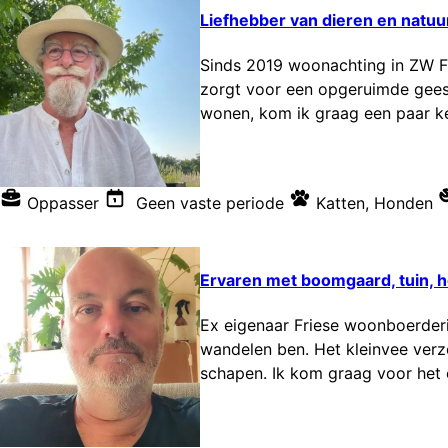
Liefhebber van dieren en natuu
Sinds 2019 woonachting in ZW Fr
zorgt voor een opgeruimde geest.
wonen, kom ik graag een paar ke
Oppasser
Geen vaste periode
Katten
,
Honden
Ervaren met boomgaard, tuin, h
Ex eigenaar Friese woonboerderij
wandelen ben. Het kleinvee verzo
schapen. Ik kom graag voor het 