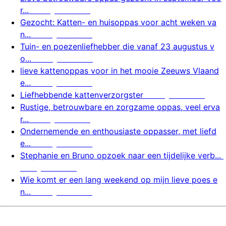
r...
7 augustus 2026
Gezocht: Katten- en huisoppas voor acht weken va
n...
7 augustus 2026
Tuin- en poezenliefhebber die vanaf 23 augustus v
o...
7 augustus 2026
lieve kattenoppas voor in het mooie Zeeuws Vlaand
e...
6 augustus 2026
Liefhebbende kattenverzorgster
6 augustus 2026
Rustige, betrouwbare en zorgzame oppas, veel erva
r...
6 augustus 2026
Ondernemende en enthousiaste oppasser, met liefd
e...
6 augustus 2026
Stephanie en Bruno opzoek naar een tijdelijke verb...
6 augustus 2026
Wie komt er een lang weekend op mijn lieve poes e
n...
6 augustus 2026
huizenoppassite.nl