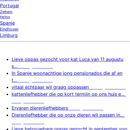
Portugal
Zelhem
Heiloo
Spanje
Eindhoven
Limburg
Nieuw
Lieve oppas gezocht voor kat Luca van 11 augustu
s...
7 augustus 2026
In Spanje woonachtige jong pensionados die af en
t...
7 augustus 2026
vitaal echtpaar wil graag oppassen
7 augustus 2026
kattenliefhebber die op kort termijn op ons huis e...
7 augustus 2026
Ervaren dierenliefhebbers
7 augustus 2026
Dierenliefhebber die op onze dieren wil passen in...
7 augustus 2026
Lieve betrouwbare oppas gezocht in september voo