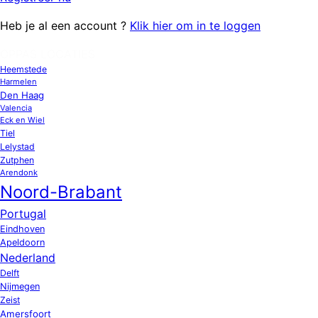
Heb je al een account ?
Klik hier om in te loggen
OPPAS LOCATIES
Heemstede
Harmelen
Den Haag
Valencia
Eck en Wiel
Tiel
Lelystad
Zutphen
Arendonk
Noord-Brabant
Portugal
Eindhoven
Apeldoorn
Nederland
Delft
Nijmegen
Zeist
Amersfoort