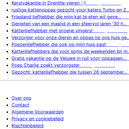
Kerstvakantie in Drenthe vieren :-)
5 augustus 2026
rustige kattenoppas gezocht voor katers Turbo en Z..
Friesland liefhebber die mijn kat te eten wil geve...
5
Genieten van een maand in een sfeervol jaren '30 h...
Kattenliefhebber met groene vingers!
5 augustus 2026
Verzorger voor onze dieren en oppas op ons huis ge..
Poezenliefhebber die ook op mijn huis past
4 augustu
Kattenliefhebbers die voor soms de weekenden bij m..
Gratis vakantie op de Veluwe in ruil voor oppassen...
Poes Charlie zoekt verzorgster
4 augustus 2026
Gezocht: kattenliefhebber die tussen 26 september...
huizenoppassite.nl
Over ons
Contact
Algemene Voorwaarden
Privacy en cookiebeleid
Klachtenbeleid