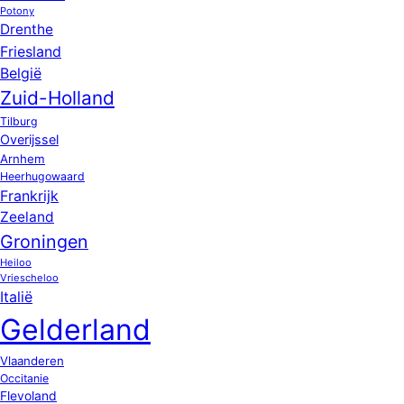
Potony
Drenthe
Friesland
België
Zuid-Holland
Tilburg
Overijssel
Arnhem
Heerhugowaard
Frankrijk
Zeeland
Groningen
Heiloo
Vriescheloo
Italië
Gelderland
Vlaanderen
Occitanie
Flevoland