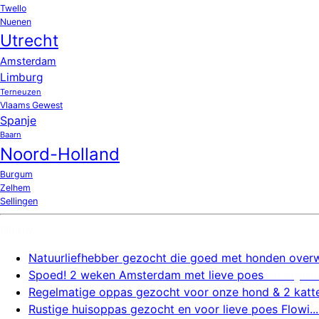
Twello
Nuenen
Utrecht
Amsterdam
Limburg
Terneuzen
Vlaams Gewest
Spanje
Baarn
Noord-Holland
Burgum
Zelhem
Sellingen
Nieuw
Natuurliefhebber gezocht die goed met honden overw.
Spoed! 2 weken Amsterdam met lieve poes
6 august
Regelmatige oppas gezocht voor onze hond & 2 katte.
Rustige huisoppas gezocht en voor lieve poes Flowi...