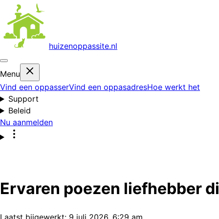
huizenoppas
site.nl
Menu
Vind een oppasser
Vind een oppasadres
Hoe werkt het
Support
Beleid
Nu aanmelden
Ervaren poezen liefhebber di
Laatst bijgewerkt:
9 juli 2026, 6:29 am