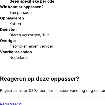
Geen specifieke periode
Wie komt er oppassen?
Eén persoon
Oppasdieren
Katten
Diensten
Dieren verzorgen
,
Tuin
Overige:
niet-roker
,
eigen vervoer
Voorkeurs
landen
Nederland
Reageren op deze oppasser?
Registreer voor €30,- per jaar en stuur vandaag nog een b
Registreer
nu