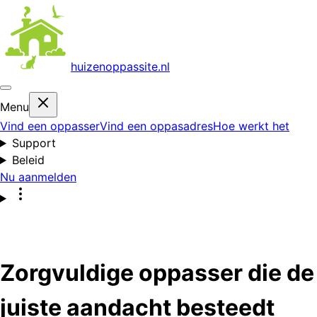
huizenoppas
site.nl
Menu
Vind een oppasser
Vind een oppasadres
Hoe werkt het
Support
Beleid
Nu aanmelden
Zorgvuldige oppasser die de
juiste aandacht besteedt