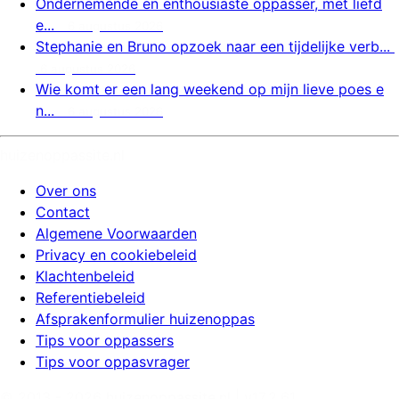
Ondernemende en enthousiaste oppasser, met liefd
e...
6 augustus 2026
Stephanie en Bruno opzoek naar een tijdelijke verb...
6 augustus 2026
Wie komt er een lang weekend op mijn lieve poes e
n...
6 augustus 2026
huizenoppassite.nl
Over ons
Contact
Algemene Voorwaarden
Privacy en cookiebeleid
Klachtenbeleid
Referentiebeleid
Afsprakenformulier huizenoppas
Tips voor oppassers
Tips voor oppasvrager
© 2013 -
2026
huizenoppassite.nl
| v
17.2.61