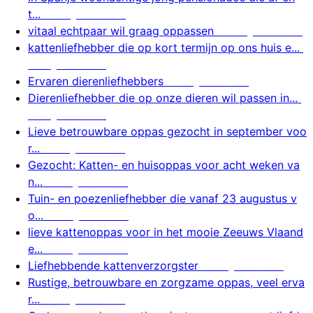
t...
7 augustus 2026
vitaal echtpaar wil graag oppassen
7 augustus 2026
kattenliefhebber die op kort termijn op ons huis e...
7 augustus 2026
Ervaren dierenliefhebbers
7 augustus 2026
Dierenliefhebber die op onze dieren wil passen in...
7 augustus 2026
Lieve betrouwbare oppas gezocht in september voo
r...
7 augustus 2026
Gezocht: Katten- en huisoppas voor acht weken va
n...
7 augustus 2026
Tuin- en poezenliefhebber die vanaf 23 augustus v
o...
7 augustus 2026
lieve kattenoppas voor in het mooie Zeeuws Vlaand
e...
6 augustus 2026
Liefhebbende kattenverzorgster
6 augustus 2026
Rustige, betrouwbare en zorgzame oppas, veel erva
r...
6 augustus 2026