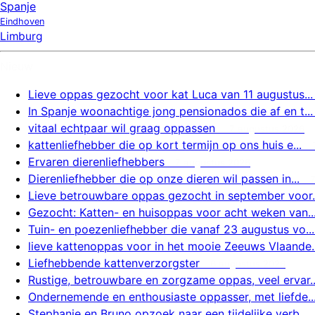
Spanje
Eindhoven
Limburg
Nieuw
Lieve oppas gezocht voor kat Luca van 11 augustus...
In Spanje woonachtige jong pensionados die af en t...
vitaal echtpaar wil graag oppassen
7 augustus 2026
kattenliefhebber die op kort termijn op ons huis e...
Ervaren dierenliefhebbers
7 augustus 2026
Dierenliefhebber die op onze dieren wil passen in...
Lieve betrouwbare oppas gezocht in september voor..
Gezocht: Katten- en huisoppas voor acht weken van..
Tuin- en poezenliefhebber die vanaf 23 augustus vo...
lieve kattenoppas voor in het mooie Zeeuws Vlaande..
Liefhebbende kattenverzorgster
6 augustus 2026
Rustige, betrouwbare en zorgzame oppas, veel ervar..
Ondernemende en enthousiaste oppasser, met liefde..
Stephanie en Bruno opzoek naar een tijdelijke verb...