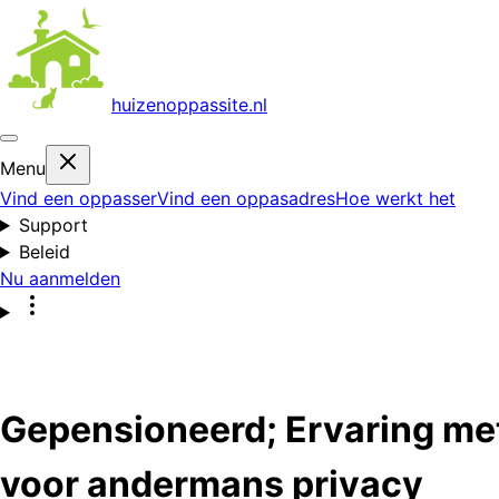
huizenoppas
site.nl
Menu
Vind een oppasser
Vind een oppasadres
Hoe werkt het
Support
Beleid
Nu aanmelden
Gepensioneerd; Ervaring met 
voor andermans privacy