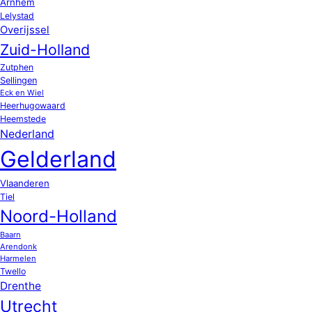
Arnhem
Lelystad
Overijssel
Zuid-Holland
Zutphen
Sellingen
Eck en Wiel
Heerhugowaard
Heemstede
Nederland
Gelderland
Vlaanderen
Tiel
Noord-Holland
Baarn
Arendonk
Harmelen
Twello
Drenthe
Utrecht