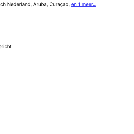
sch Nederland
,
Aruba
,
Curaçao
,
en 1 meer...
ericht