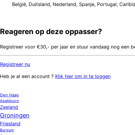
België
,
Duitsland
,
Nederland
,
Spanje
,
Portugal
,
Caribi
Reageren op deze oppasser?
Registreer voor €30,- per jaar en stuur vandaag nog een b
Registreer
nu
Heb je al een account ?
Klik hier om in te loggen
OPPAS LOCATIES
Den Haag
Apeldoorn
Zeeland
Groningen
Friesland
Burgum