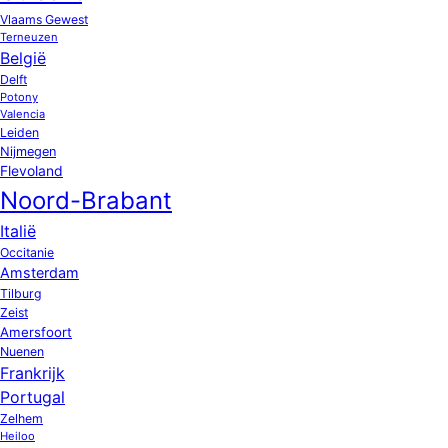
Vlaams Gewest
Terneuzen
België
Delft
Potony
Valencia
Leiden
Nijmegen
Flevoland
Noord-Brabant
Italië
Occitanie
Amsterdam
Tilburg
Zeist
Amersfoort
Nuenen
Frankrijk
Portugal
Zelhem
Heiloo