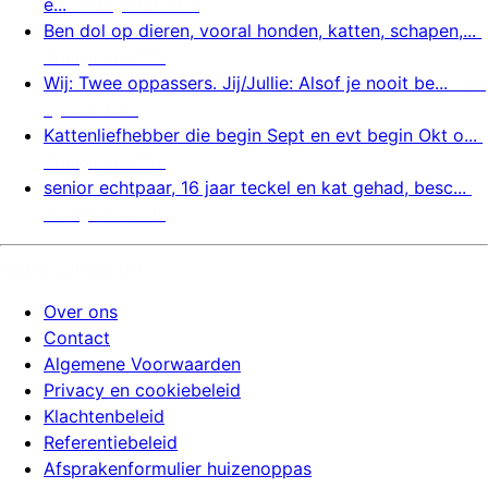
e...
8 augustus 2026
Ben dol op dieren, vooral honden, katten, schapen,...
8 augustus 2026
Wij: Twee oppassers. Jij/Jullie: Alsof je nooit be...
8 a
ugustus 2026
Kattenliefhebber die begin Sept en evt begin Okt o...
8 augustus 2026
senior echtpaar, 16 jaar teckel en kat gehad, besc...
8 augustus 2026
huizenoppassite.nl
Over ons
Contact
Algemene Voorwaarden
Privacy en cookiebeleid
Klachtenbeleid
Referentiebeleid
Afsprakenformulier huizenoppas