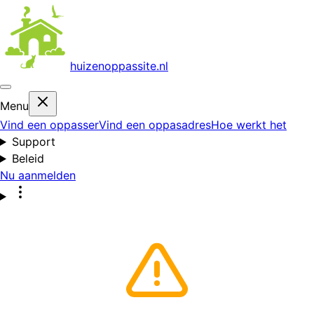
huizenoppas
site.nl
Menu
Vind een oppasser
Vind een oppasadres
Hoe werkt het
Support
Beleid
Nu aanmelden