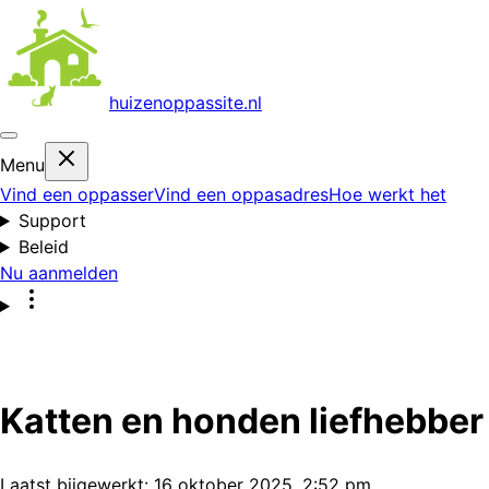
huizenoppas
site.nl
Menu
Vind een oppasser
Vind een oppasadres
Hoe werkt het
Support
Beleid
Nu aanmelden
Katten en honden liefhebber
Laatst bijgewerkt:
16 oktober 2025, 2:52 pm