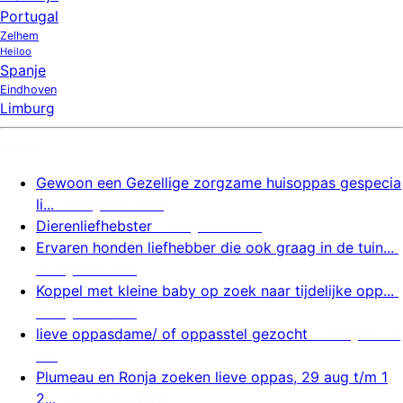
Portugal
Zelhem
Heiloo
Spanje
Eindhoven
Limburg
Nieuw
Gewoon een Gezellige zorgzame huisoppas gespecia
li...
9 augustus 2026
Dierenliefhebster
9 augustus 2026
Ervaren honden liefhebber die ook graag in de tuin...
9 augustus 2026
Koppel met kleine baby op zoek naar tijdelijke opp...
9 augustus 2026
lieve oppasdame/ of oppasstel gezocht
9 augustus 2
026
Plumeau en Ronja zoeken lieve oppas, 29 aug t/m 1
2...
9 augustus 2026