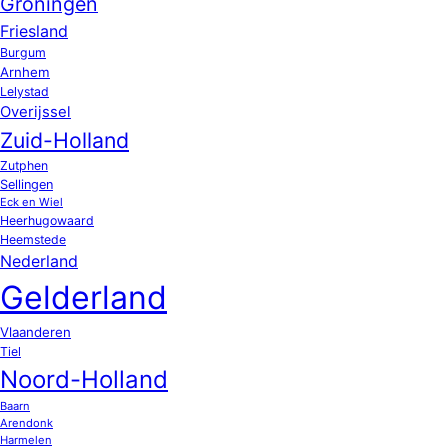
Groningen
Friesland
Burgum
Arnhem
Lelystad
Overijssel
Zuid-Holland
Zutphen
Sellingen
Eck en Wiel
Heerhugowaard
Heemstede
Nederland
Gelderland
Vlaanderen
Tiel
Noord-Holland
Baarn
Arendonk
Harmelen