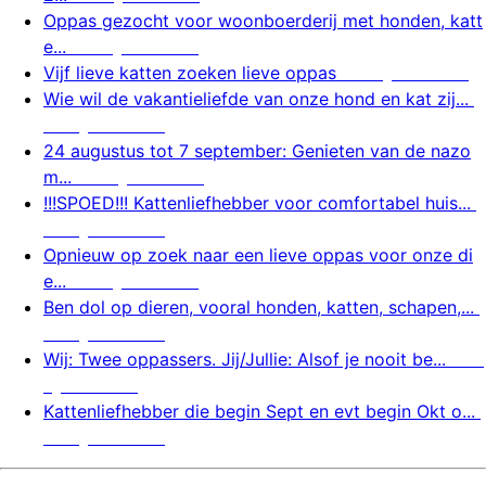
Oppas gezocht voor woonboerderij met honden, katt
e...
9 augustus 2026
Vijf lieve katten zoeken lieve oppas
9 augustus 2026
Wie wil de vakantieliefde van onze hond en kat zij...
9 augustus 2026
24 augustus tot 7 september: Genieten van de nazo
m...
8 augustus 2026
!!!SPOED!!! Kattenliefhebber voor comfortabel huis...
8 augustus 2026
Opnieuw op zoek naar een lieve oppas voor onze di
e...
8 augustus 2026
Ben dol op dieren, vooral honden, katten, schapen,...
8 augustus 2026
Wij: Twee oppassers. Jij/Jullie: Alsof je nooit be...
8 a
ugustus 2026
Kattenliefhebber die begin Sept en evt begin Okt o...
8 augustus 2026