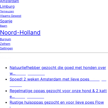
Amsterdam
Limburg
Terneuzen
Vlaams Gewest
Spanje
Baarn
Noord-Holland
Burgum
Zelhem
Sellingen
Nieuw
Natuurliefhebber gezocht die goed met honden over
w...
6 augustus 2026
Spoed! 2 weken Amsterdam met lieve poes
6 august
us 2026
Regelmatige oppas gezocht voor onze hond & 2 katt
e...
6 augustus 2026
Rustige huisoppas gezocht en voor lieve poes Flow
i...