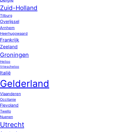
Zuid-Holland
Tilburg
Overijssel
Arnhem
Heerhugowaard
Frankrijk
Zeeland
Groningen
Heiloo
Vriescheloo
Italië
Gelderland
Vlaanderen
Occitanie
Flevoland
Twello
Nuenen
Utrecht