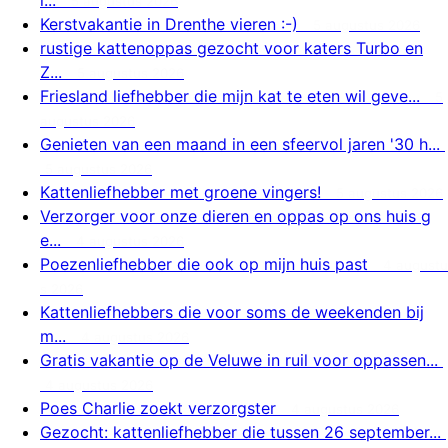
5 augustus 2026
Kerstvakantie in Drenthe vieren :-)
5 augustus 2026
rustige kattenoppas gezocht voor katers Turbo en
Z...
5 augustus 2026
Friesland liefhebber die mijn kat te eten wil geve...
5
augustus 2026
Genieten van een maand in een sfeervol jaren '30 h...
5 augustus 2026
Kattenliefhebber met groene vingers!
5 augustus 2026
Verzorger voor onze dieren en oppas op ons huis g
e...
4 augustus 2026
Poezenliefhebber die ook op mijn huis past
4 augustu
s 2026
Kattenliefhebbers die voor soms de weekenden bij
m...
4 augustus 2026
Gratis vakantie op de Veluwe in ruil voor oppassen...
4 augustus 2026
Poes Charlie zoekt verzorgster
4 augustus 2026
Gezocht: kattenliefhebber die tussen 26 september...