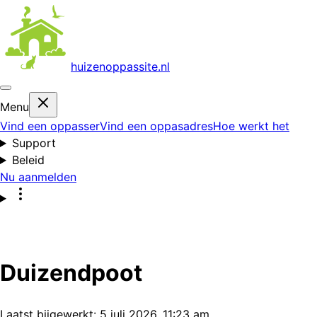
huizenoppas
site.nl
Menu
Vind een oppasser
Vind een oppasadres
Hoe werkt het
Support
Beleid
Nu aanmelden
Duizendpoot
Laatst bijgewerkt:
5 juli 2026, 11:23 am