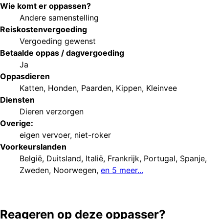
Wie komt er oppassen?
Andere samenstelling
Reiskostenvergoeding
Vergoeding gewenst
Betaalde oppas / dagvergoeding
Ja
Oppasdieren
Katten
,
Honden
,
Paarden
,
Kippen
,
Kleinvee
Diensten
Dieren verzorgen
Overige:
eigen vervoer
,
niet-roker
Voorkeurs
landen
België
,
Duitsland
,
Italië
,
Frankrijk
,
Portugal
,
Spanje
,
Zweden
,
Noorwegen
,
en 5 meer...
Reageren op deze oppasser?