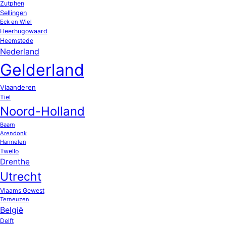
Zutphen
Sellingen
Eck en Wiel
Heerhugowaard
Heemstede
Nederland
Gelderland
Vlaanderen
Tiel
Noord-Holland
Baarn
Arendonk
Harmelen
Twello
Drenthe
Utrecht
Vlaams Gewest
Terneuzen
België
Delft