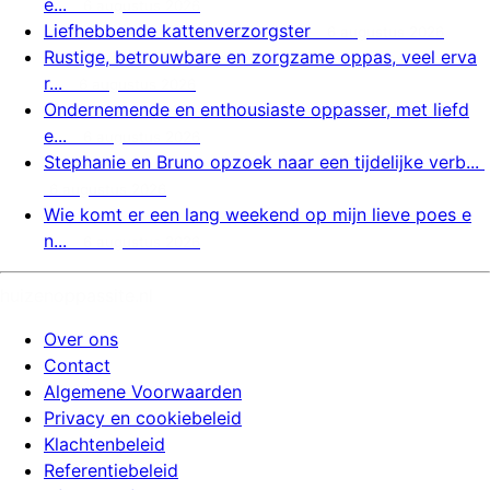
e...
6 augustus 2026
Liefhebbende kattenverzorgster
6 augustus 2026
Rustige, betrouwbare en zorgzame oppas, veel erva
r...
6 augustus 2026
Ondernemende en enthousiaste oppasser, met liefd
e...
6 augustus 2026
Stephanie en Bruno opzoek naar een tijdelijke verb...
6 augustus 2026
Wie komt er een lang weekend op mijn lieve poes e
n...
6 augustus 2026
huizenoppassite.nl
Over ons
Contact
Algemene Voorwaarden
Privacy en cookiebeleid
Klachtenbeleid
Referentiebeleid