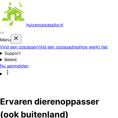
huizenoppas
site.nl
Menu
Vind een oppasser
Vind een oppasadres
Hoe werkt het
Support
Beleid
Nu aanmelden
Ervaren dierenoppasser
(ook buitenland)