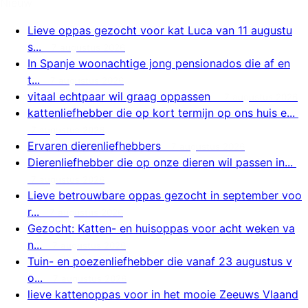
Nieuw
Lieve oppas gezocht voor kat Luca van 11 augustu
s...
7 augustus 2026
In Spanje woonachtige jong pensionados die af en
t...
7 augustus 2026
vitaal echtpaar wil graag oppassen
7 augustus 2026
kattenliefhebber die op kort termijn op ons huis e...
7 augustus 2026
Ervaren dierenliefhebbers
7 augustus 2026
Dierenliefhebber die op onze dieren wil passen in...
7 augustus 2026
Lieve betrouwbare oppas gezocht in september voo
r...
7 augustus 2026
Gezocht: Katten- en huisoppas voor acht weken va
n...
7 augustus 2026
Tuin- en poezenliefhebber die vanaf 23 augustus v
o...
7 augustus 2026
lieve kattenoppas voor in het mooie Zeeuws Vlaand