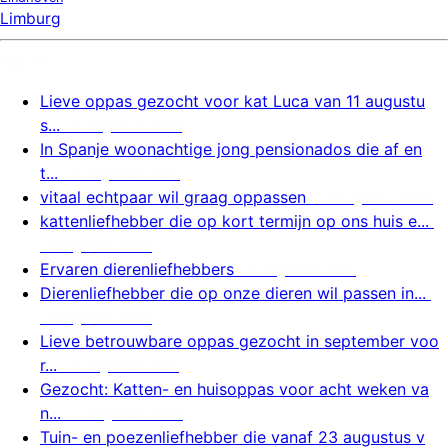
Limburg
Nieuw
Lieve oppas gezocht voor kat Luca van 11 augustu
s...
7 augustus 2026
In Spanje woonachtige jong pensionados die af en
t...
7 augustus 2026
vitaal echtpaar wil graag oppassen
7 augustus 2026
kattenliefhebber die op kort termijn op ons huis e...
7 augustus 2026
Ervaren dierenliefhebbers
7 augustus 2026
Dierenliefhebber die op onze dieren wil passen in...
7 augustus 2026
Lieve betrouwbare oppas gezocht in september voo
r...
7 augustus 2026
Gezocht: Katten- en huisoppas voor acht weken va
n...
7 augustus 2026
Tuin- en poezenliefhebber die vanaf 23 augustus v