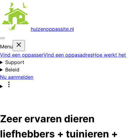
huizenoppas
site.nl
Menu
Vind een oppasser
Vind een oppasadres
Hoe werkt het
Support
Beleid
Nu aanmelden
Zeer ervaren dieren
liefhebbers + tuinieren +