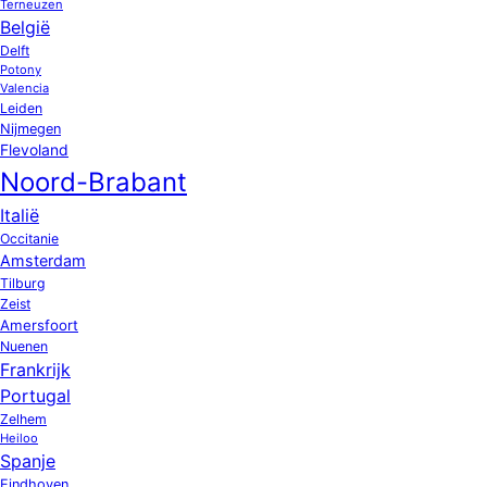
Terneuzen
België
Delft
Potony
Valencia
Leiden
Nijmegen
Flevoland
Noord-Brabant
Italië
Occitanie
Amsterdam
Tilburg
Zeist
Amersfoort
Nuenen
Frankrijk
Portugal
Zelhem
Heiloo
Spanje
Eindhoven