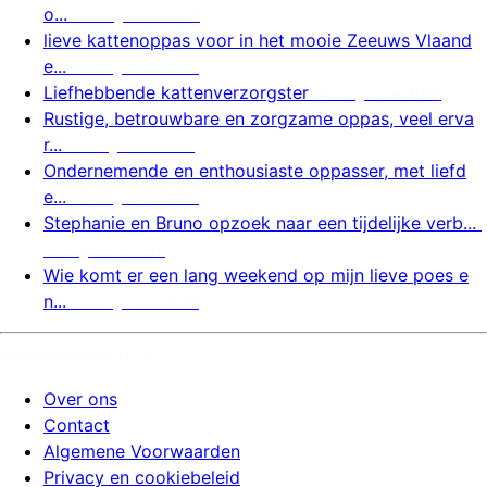
o...
7 augustus 2026
lieve kattenoppas voor in het mooie Zeeuws Vlaand
e...
6 augustus 2026
Liefhebbende kattenverzorgster
6 augustus 2026
Rustige, betrouwbare en zorgzame oppas, veel erva
r...
6 augustus 2026
Ondernemende en enthousiaste oppasser, met liefd
e...
6 augustus 2026
Stephanie en Bruno opzoek naar een tijdelijke verb...
6 augustus 2026
Wie komt er een lang weekend op mijn lieve poes e
n...
6 augustus 2026
huizenoppassite.nl
Over ons
Contact
Algemene Voorwaarden
Privacy en cookiebeleid