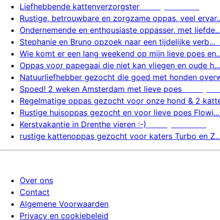
Liefhebbende kattenverzorgster
6 augustus 2026
Rustige, betrouwbare en zorgzame oppas, veel ervar..
Ondernemende en enthousiaste oppasser, met liefde..
Stephanie en Bruno opzoek naar een tijdelijke verb...
Wie komt er een lang weekend op mijn lieve poes en..
Oppas voor papegaai die niet kan vliegen en oude h...
Natuurliefhebber gezocht die goed met honden overw.
Spoed! 2 weken Amsterdam met lieve poes
6 august
Regelmatige oppas gezocht voor onze hond & 2 katte.
Rustige huisoppas gezocht en voor lieve poes Flowi...
Kerstvakantie in Drenthe vieren :-)
5 augustus 2026
rustige kattenoppas gezocht voor katers Turbo en Z..
huizenoppassite.nl
Over ons
Contact
Algemene Voorwaarden
Privacy en cookiebeleid