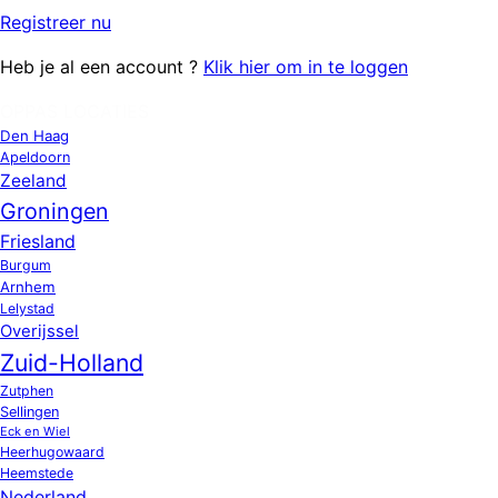
Registreer
nu
Heb je al een account ?
Klik hier om in te loggen
OPPAS LOCATIES
Den Haag
Apeldoorn
Zeeland
Groningen
Friesland
Burgum
Arnhem
Lelystad
Overijssel
Zuid-Holland
Zutphen
Sellingen
Eck en Wiel
Heerhugowaard
Heemstede
Nederland