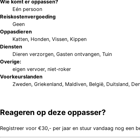
Wie komt er oppassen?
Eén persoon
Reiskostenvergoeding
Geen
Oppasdieren
Katten
,
Honden
,
Vissen
,
Kippen
Diensten
Dieren verzorgen
,
Gasten ontvangen
,
Tuin
Overige:
eigen vervoer
,
niet-roker
Voorkeurs
landen
Zweden
,
Griekenland
,
Maldiven
,
België
,
Duitsland
,
De
Reageren op deze oppasser?
Registreer voor €30,- per jaar en stuur vandaag nog een b