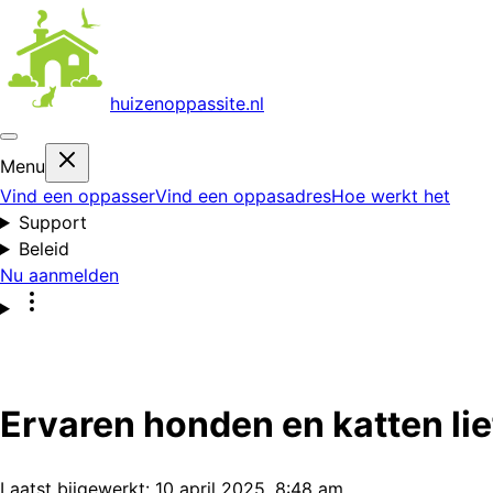
huizenoppas
site.nl
Menu
Vind een oppasser
Vind een oppasadres
Hoe werkt het
Support
Beleid
Nu aanmelden
Ervaren honden en katten li
Laatst bijgewerkt:
10 april 2025, 8:48 am