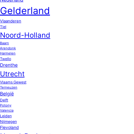
Gelderland
Vlaanderen
Tiel
Noord-Holland
Baarn
Arendonk
Harmelen
Twello
Drenthe
Utrecht
Vlaams Gewest
Terneuzen
België
Delft
Potony
Valencia
Leiden
Nijmegen
Flevoland