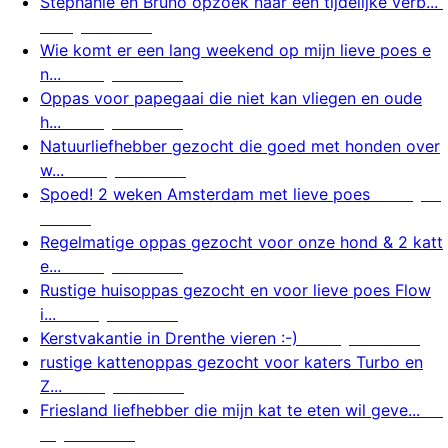
Stephanie en Bruno opzoek naar een tijdelijke verb...
6 augustus 2026
Wie komt er een lang weekend op mijn lieve poes e
n...
6 augustus 2026
Oppas voor papegaai die niet kan vliegen en oude
h...
6 augustus 2026
Natuurliefhebber gezocht die goed met honden over
w...
6 augustus 2026
Spoed! 2 weken Amsterdam met lieve poes
6 august
us 2026
Regelmatige oppas gezocht voor onze hond & 2 katt
e...
6 augustus 2026
Rustige huisoppas gezocht en voor lieve poes Flow
i...
5 augustus 2026
Kerstvakantie in Drenthe vieren :-)
5 augustus 2026
rustige kattenoppas gezocht voor katers Turbo en
Z...
5 augustus 2026
Friesland liefhebber die mijn kat te eten wil geve...
5
augustus 2026