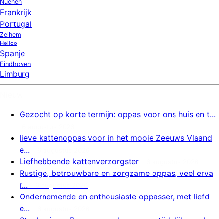
Nuenen
Frankrijk
Portugal
Zelhem
Heiloo
Spanje
Eindhoven
Limburg
Nieuw
Gezocht op korte termijn: oppas voor ons huis en t...
6 augustus 2026
lieve kattenoppas voor in het mooie Zeeuws Vlaand
e...
6 augustus 2026
Liefhebbende kattenverzorgster
6 augustus 2026
Rustige, betrouwbare en zorgzame oppas, veel erva
r...
6 augustus 2026
Ondernemende en enthousiaste oppasser, met liefd
e...
6 augustus 2026