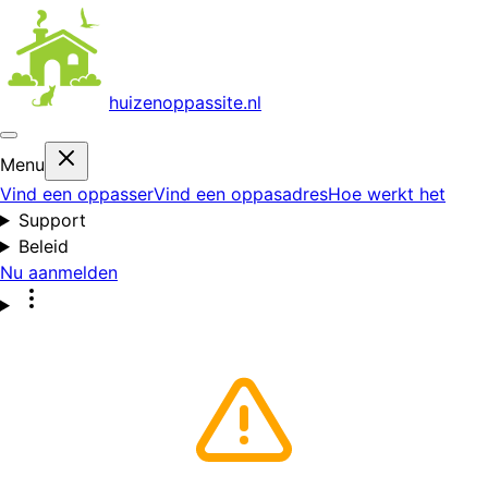
huizenoppas
site.nl
Menu
Vind een oppasser
Vind een oppasadres
Hoe werkt het
Support
Beleid
Nu aanmelden