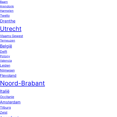
Baarn
Arendonk
Harmelen
Twello
Drenthe
Utrecht
Vlaams Gewest
Terneuzen
België
Delft
Potony
Valencia
Leiden
Nijmegen
Flevoland
Noord-Brabant
Italië
Occitanie
Amsterdam
Tilburg
Zeist