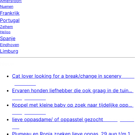
Amersfoort
Nuenen
Frankrijk
Portugal
Zelhem
Heiloo
Spanje
Eindhoven
Limburg
Nieuw
Cat lover looking for a break/change in scenery
9 au
gustus 2026
Ervaren honden liefhebber die ook graag in de tuin...
9 augustus 2026
Koppel met kleine baby op zoek naar tijdelijke opp...
9 augustus 2026
lieve oppasdame/ of oppasstel gezocht
9 augustus 2
026
Plumeau en Ronja zoeken lieve oppas, 29 aug t/m 1