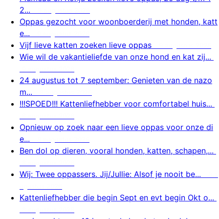
2...
9 augustus 2026
Oppas gezocht voor woonboerderij met honden, katt
e...
9 augustus 2026
Vijf lieve katten zoeken lieve oppas
9 augustus 2026
Wie wil de vakantieliefde van onze hond en kat zij...
9 augustus 2026
24 augustus tot 7 september: Genieten van de nazo
m...
8 augustus 2026
!!!SPOED!!! Kattenliefhebber voor comfortabel huis...
8 augustus 2026
Opnieuw op zoek naar een lieve oppas voor onze di
e...
8 augustus 2026
Ben dol op dieren, vooral honden, katten, schapen,...
8 augustus 2026
Wij: Twee oppassers. Jij/Jullie: Alsof je nooit be...
8 a
ugustus 2026
Kattenliefhebber die begin Sept en evt begin Okt o...
8 augustus 2026