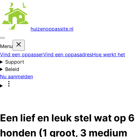
huizenoppas
site.nl
Menu
Vind een oppasser
Vind een oppasadres
Hoe werkt het
Support
Beleid
Nu aanmelden
Een lief en leuk stel wat op 6
honden (1 groot, 3 medium