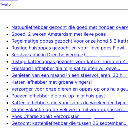
Twello
Nieuw
Natuurliefhebber gezocht die goed met honden overw.
Spoed! 2 weken Amsterdam met lieve poes
6 august
Regelmatige oppas gezocht voor onze hond & 2 katte.
Rustige huisoppas gezocht en voor lieve poes Flowi...
Kerstvakantie in Drenthe vieren :-)
5 augustus 2026
rustige kattenoppas gezocht voor katers Turbo en Z..
Friesland liefhebber die mijn kat te eten wil geve...
5
Genieten van een maand in een sfeervol jaren '30 h...
Kattenliefhebber met groene vingers!
5 augustus 2026
Verzorger voor onze dieren en oppas op ons huis ge..
Poezenliefhebber die ook op mijn huis past
4 augustu
Kattenliefhebbers die voor soms de weekenden bij m..
Gratis vakantie op de Veluwe in ruil voor oppassen...
Poes Charlie zoekt verzorgster
4 augustus 2026
Gezocht: kattenliefhebber die tussen 26 september...