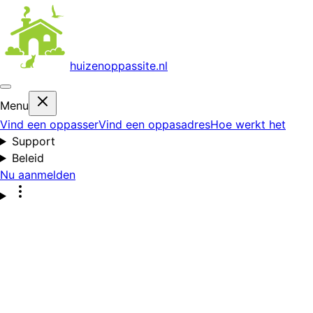
huizenoppas
site.nl
Menu
Vind een oppasser
Vind een oppasadres
Hoe werkt het
Support
Beleid
Nu aanmelden