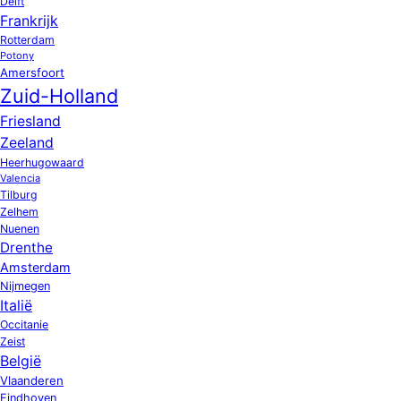
Delft
Frankrijk
Rotterdam
Potony
Amersfoort
Zuid-Holland
Friesland
Zeeland
Heerhugowaard
Valencia
Tilburg
Zelhem
Nuenen
Drenthe
Amsterdam
Nijmegen
Italië
Occitanie
Zeist
België
Vlaanderen
Eindhoven