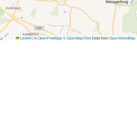
Leaflet
|
©
OpenFreeMap
© OpenMapTiles
Data from
OpenStreetMap