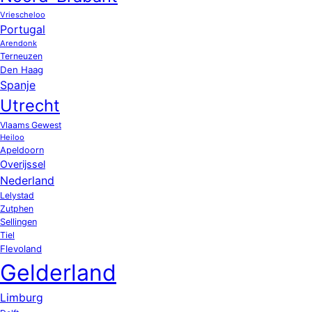
Vriescheloo
Portugal
Arendonk
Terneuzen
Den Haag
Spanje
Utrecht
Vlaams Gewest
Heiloo
Apeldoorn
Overijssel
Nederland
Lelystad
Zutphen
Sellingen
Tiel
Flevoland
Gelderland
Limburg