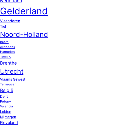
Nederland
Gelderland
Vlaanderen
Tiel
Noord-Holland
Baarn
Arendonk
Harmelen
Twello
Drenthe
Utrecht
Vlaams Gewest
Terneuzen
België
Delft
Potony
Valencia
Leiden
Nijmegen
Flevoland