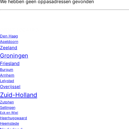
We hebben geen oppasadressen gevonden
OPPAS LOCATIES
Den Haag
Apeldoorn
Zeeland
Groningen
Friesland
Burgum
Arnhem
Lelystad
Overijssel
Zuid-Holland
Zutphen
Sellingen
Eck en Wiel
Heerhugowaard
Heemstede