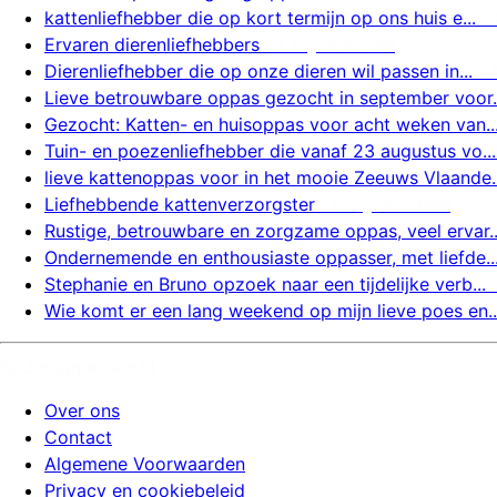
kattenliefhebber die op kort termijn op ons huis e...
Ervaren dierenliefhebbers
7 augustus 2026
Dierenliefhebber die op onze dieren wil passen in...
Lieve betrouwbare oppas gezocht in september voor..
Gezocht: Katten- en huisoppas voor acht weken van..
Tuin- en poezenliefhebber die vanaf 23 augustus vo...
lieve kattenoppas voor in het mooie Zeeuws Vlaande..
Liefhebbende kattenverzorgster
6 augustus 2026
Rustige, betrouwbare en zorgzame oppas, veel ervar..
Ondernemende en enthousiaste oppasser, met liefde..
Stephanie en Bruno opzoek naar een tijdelijke verb...
Wie komt er een lang weekend op mijn lieve poes en..
huizenoppassite.nl
Over ons
Contact
Algemene Voorwaarden
Privacy en cookiebeleid