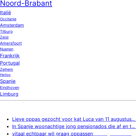
Noord-Brabant
Italië
Occitanie
Amsterdam
Tilburg
Zeist
Amersfoort
Nuenen
Frankrijk
Portugal
Zelhem
Heiloo
Spanje
Eindhoven
Limburg
Nieuw
Lieve oppas gezocht voor kat Luca van 11 augustus...
In Spanje woonachtige jong pensionados die af en t...
vitaal echtpaar wil graag oppassen
7 augustus 2026