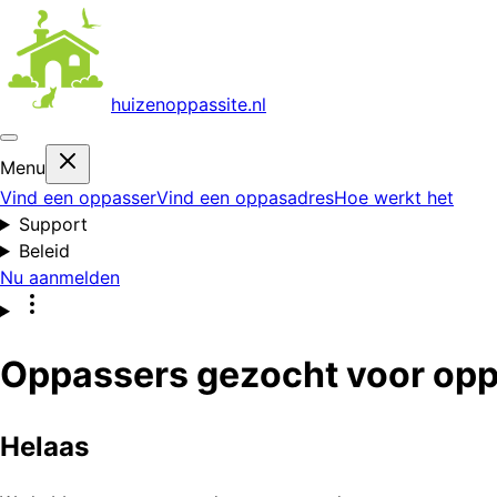
huizenoppas
site.nl
Menu
Vind een oppasser
Vind een oppasadres
Hoe werkt het
Support
Beleid
Nu aanmelden
Oppassers gezocht voor opp
Helaas