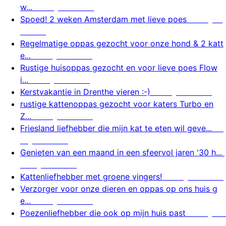
w...
6 augustus 2026
Spoed! 2 weken Amsterdam met lieve poes
6 august
us 2026
Regelmatige oppas gezocht voor onze hond & 2 katt
e...
6 augustus 2026
Rustige huisoppas gezocht en voor lieve poes Flow
i...
5 augustus 2026
Kerstvakantie in Drenthe vieren :-)
5 augustus 2026
rustige kattenoppas gezocht voor katers Turbo en
Z...
5 augustus 2026
Friesland liefhebber die mijn kat te eten wil geve...
5
augustus 2026
Genieten van een maand in een sfeervol jaren '30 h...
5 augustus 2026
Kattenliefhebber met groene vingers!
5 augustus 2026
Verzorger voor onze dieren en oppas op ons huis g
e...
4 augustus 2026
Poezenliefhebber die ook op mijn huis past
4 augustu
s 2026