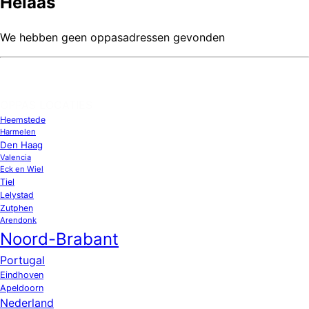
Helaas
We hebben geen oppasadressen gevonden
OPPAS LOCATIES
Heemstede
Harmelen
Den Haag
Valencia
Eck en Wiel
Tiel
Lelystad
Zutphen
Arendonk
Noord-Brabant
Portugal
Eindhoven
Apeldoorn
Nederland