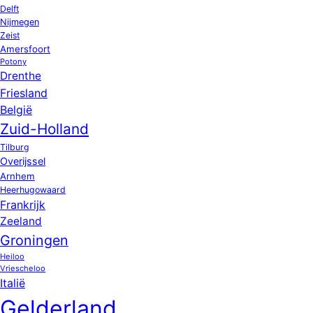
Delft
Nijmegen
Zeist
Amersfoort
Potony
Drenthe
Friesland
België
Zuid-Holland
Tilburg
Overijssel
Arnhem
Heerhugowaard
Frankrijk
Zeeland
Groningen
Heiloo
Vriescheloo
Italië
Gelderland