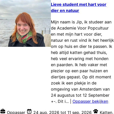
Lieve student met hart voor
dier en natuur
Mijn naam is Jip, ik studeer aan
de Academie Voor Popcultuur
en met mijn hart voor dier,
natuur en rust vind ik het heerlijk
om op huis en dier te passen. Ik
heb altijd katten gehad thuis,
heb veel ervaring met honden
en paarden. Ik heb vaker met
plezier op een paar huizen en
diertjes gepast. Op dit moment
zoek ik een plekje in de
omgeving van Amsterdam van
24 augustus tot 12 September
+-. Dit i...
|
Oppasser bekijken
Oppasser
24 aug. 2026
tot
11 sep. 2026
Katten
,