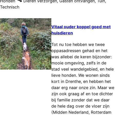
Honden
Dieren verzorgen
,
Gasten ontvangen
,
Tuin
,
Technisch
Vitaal ouder koppel goed met
huisdieren
Tot nu toe hebben we twee
oppasadressen gehad en het
was allebei de keren bijzonder:
mooie omgeving, zelfs in de
stad veel wandelgebied, en hele
lieve honden. We wonen sinds
kort in Drenthe, en hebben het
daar erg naar onze zin. Maar we
zijn ook graag af en toe dichter
bij familie zonder dat we daar
de hele dag over de vloer zijn
(Midden Nederland, Rotterdam