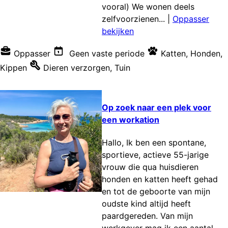
vooral) We wonen deels
zelfvoorzienen...
|
Oppasser
bekijken
Oppasser
Geen vaste periode
Katten
,
Honden
,
Kippen
Dieren verzorgen
,
Tuin
Op zoek naar een plek voor
een workation
Hallo, Ik ben een spontane,
sportieve, actieve 55-jarige
vrouw die qua huisdieren
honden en katten heeft gehad
en tot de geboorte van mijn
oudste kind altijd heeft
paardgereden. Van mijn
werkgever mag ik een aantal