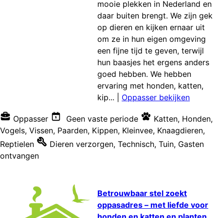
mooie plekken in Nederland en
daar buiten brengt. We zijn gek
op dieren en kijken ernaar uit
om ze in hun eigen omgeving
een fijne tijd te geven, terwijl
hun baasjes het ergens anders
goed hebben. We hebben
ervaring met honden, katten,
kip...
|
Oppasser bekijken
Oppasser
Geen vaste periode
Katten
,
Honden
,
Vogels
,
Vissen
,
Paarden
,
Kippen
,
Kleinvee
,
Knaagdieren
,
Reptielen
Dieren verzorgen
,
Technisch
,
Tuin
,
Gasten
ontvangen
Betrouwbaar stel zoekt
oppasadres – met liefde voor
honden en katten en planten