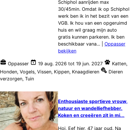
Schiphol aanrijden max
30/45min. Omdat ik op Schiphol
werk ben ik in het bezit van een
VGB. Ik hou van een opgeruimd
huis en wil graag mijn auto
gratis kunnen parkeren. Ik ben
beschikbaar vana...
|
Oppasser
bekijken
Oppasser
19 aug. 2026
tot
19 jun. 2027
Katten
,
Honden
,
Vogels
,
Vissen
,
Kippen
,
Knaagdieren
Dieren
verzorgen
,
Tuin
Enthousiaste sportieve vrouw,
natuur en wandelliefhebber.
Koken en creeëren zit in mi...
Hoi, Eef hier, 47 jaar oud. Na