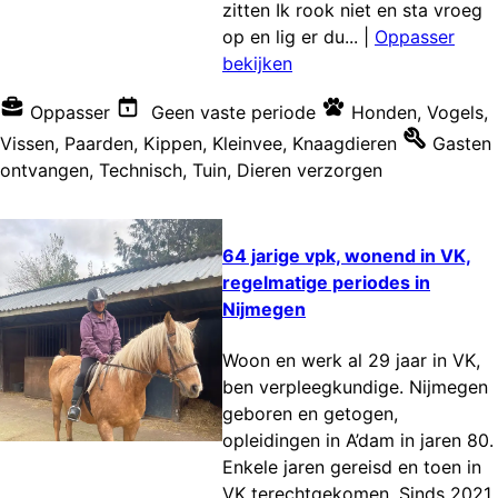
zitten Ik rook niet en sta vroeg
op en lig er du...
|
Oppasser
bekijken
Oppasser
Geen vaste periode
Honden
,
Vogels
,
Vissen
,
Paarden
,
Kippen
,
Kleinvee
,
Knaagdieren
Gasten
ontvangen
,
Technisch
,
Tuin
,
Dieren verzorgen
64 jarige vpk, wonend in VK,
regelmatige periodes in
Nijmegen
Woon en werk al 29 jaar in VK,
ben verpleegkundige. Nijmegen
geboren en getogen,
opleidingen in A’dam in jaren 80.
Enkele jaren gereisd en toen in
VK terechtgekomen. Sinds 2021