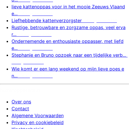
lieve kattenoppas voor in het mooie Zeeuws Vlaand
e...
6 augustus 2026
Liefhebbende kattenverzorgster
6 augustus 2026
Rustige, betrouwbare en zorgzame oppas, veel erva
r...
6 augustus 2026
Ondernemende en enthousiaste oppasser, met liefd
e...
6 augustus 2026
Stephanie en Bruno opzoek naar een tijdelijke verb...
6 augustus 2026
Wie komt er een lang weekend op mijn lieve poes e
n...
6 augustus 2026
huizenoppassite.nl
Over ons
Contact
Algemene Voorwaarden
Privacy en cookiebeleid