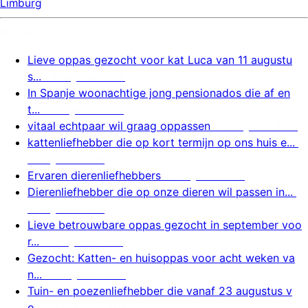
Limburg
Nieuw
Lieve oppas gezocht voor kat Luca van 11 augustu
s...
7 augustus 2026
In Spanje woonachtige jong pensionados die af en
t...
7 augustus 2026
vitaal echtpaar wil graag oppassen
7 augustus 2026
kattenliefhebber die op kort termijn op ons huis e...
7 augustus 2026
Ervaren dierenliefhebbers
7 augustus 2026
Dierenliefhebber die op onze dieren wil passen in...
7 augustus 2026
Lieve betrouwbare oppas gezocht in september voo
r...
7 augustus 2026
Gezocht: Katten- en huisoppas voor acht weken va
n...
7 augustus 2026
Tuin- en poezenliefhebber die vanaf 23 augustus v
o...
7 augustus 2026