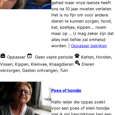
gehad maar onze laatste heeft
ons na 10 jaar moeten verlaten.
Het is nu fijn om voor andere
dieren te kunnen zorgen, hond,
kat, ezeltjes, kippen.... noem
maar op ... U mag zeker zijn dat
alles met liefde zal omhelsd
worden.
|
Oppasser bekijken
Oppasser
Geen vaste periode
Katten
,
Honden
,
Vissen
,
Kippen
,
Kleinvee
,
Knaagdieren
Dieren
verzorgen
,
Gasten ontvangen
,
Tuin
Poes of hondje
Hallo ieder die oppas zoekt
voor een poes of klein hondje
stel ik mij beschikbaar ben een