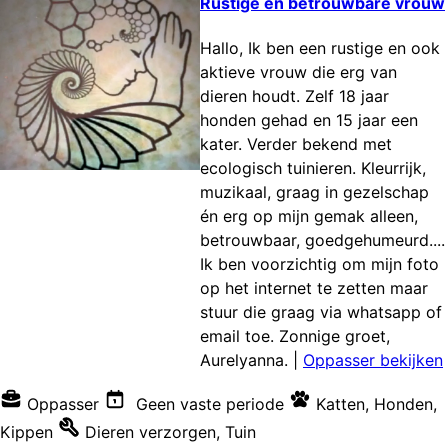
Rustige en betrouwbare vrouw
Hallo, Ik ben een rustige en ook
aktieve vrouw die erg van
dieren houdt. Zelf 18 jaar
honden gehad en 15 jaar een
kater. Verder bekend met
ecologisch tuinieren. Kleurrijk,
muzikaal, graag in gezelschap
én erg op mijn gemak alleen,
betrouwbaar, goedgehumeurd....
Ik ben voorzichtig om mijn foto
op het internet te zetten maar
stuur die graag via whatsapp of
email toe. Zonnige groet,
Aurelyanna.
|
Oppasser bekijken
Oppasser
Geen vaste periode
Katten
,
Honden
,
Kippen
Dieren verzorgen
,
Tuin