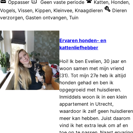
Oppasser
Geen vaste periode
Katten
,
Honden
,
Vogels
,
Vissen
,
Kippen
,
Kleinvee
,
Knaagdieren
Dieren
verzorgen
,
Gasten ontvangen
,
Tuin
Ervaren honden- en
kattenliefhebber
Hoi! Ik ben Evelien, 30 jaar en
woon samen met mijn vriend
(31). Tot mijn 27e heb ik altijd
honden gehad en ben ik
opgegroeid met huisdieren.
Inmiddels woon ik in een klein
appartement in Utrecht,
waardoor ik zelf geen huisdieren
meer kan hebben. Juist daarom
vind ik het extra leuk om af en
toe op te passen. Naast ervaring