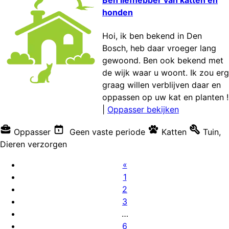
Ben liefhebber van katten en
honden
Hoi, ik ben bekend in Den
Bosch, heb daar vroeger lang
gewoond. Ben ook bekend met
de wijk waar u woont. Ik zou erg
graag willen verblijven daar en
oppassen op uw kat en planten !
|
Oppasser bekijken
Oppasser
Geen vaste periode
Katten
Tuin
,
Dieren verzorgen
«
1
2
3
…
6