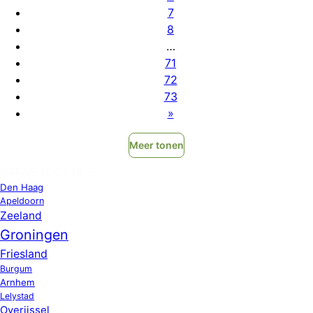
7
8
…
71
72
73
»
Meer tonen
OPPAS LOCATIES
Den Haag
Apeldoorn
Zeeland
Groningen
Friesland
Burgum
Arnhem
Lelystad
Overijssel