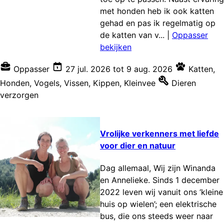
met honden heb ik ook katten
gehad en pas ik regelmatig op
de katten van v...
|
Oppasser
bekijken
Oppasser
27 jul. 2026
tot
9 aug. 2026
Katten
,
Honden
,
Vogels
,
Vissen
,
Kippen
,
Kleinvee
Dieren
verzorgen
Vrolijke verkenners met liefde
voor dier en natuur
Dag allemaal, Wij zijn Winanda
en Annelieke. Sinds 1 december
2022 leven wij vanuit ons ‘kleine
huis op wielen’; een elektrische
bus, die ons steeds weer naar