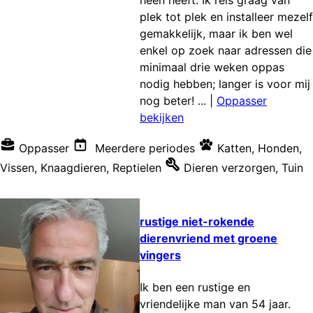
heen heeft. Ik reis graag van
plek tot plek en installeer mezelf
gemakkelijk, maar ik ben wel
enkel op zoek naar adressen die
minimaal drie weken oppas
nodig hebben; langer is voor mij
nog beter! ...
|
Oppasser
bekijken
Oppasser
Meerdere periodes
Katten
,
Honden
,
Vissen
,
Knaagdieren
,
Reptielen
Dieren verzorgen
,
Tuin
rustige niet-rokende
dierenvriend met groene
vingers
Ik ben een rustige en
vriendelijke man van 54 jaar.