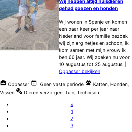
Wij hebben altijd huisdieren
gehad poezen en honden
Wij wonen in Spanje en komen
een paar keer per jaar naar
Nederland voor familie bezoek
wij zijn erg netjes en schoon, ik
kom samen met mijn vrouw ik
ben 66 jaar. Wij zoeken nu voor
10 augustus tot 25 augustus.
|
Oppasser bekijken
Oppasser
Geen vaste periode
Katten
,
Honden
,
Vissen
Dieren verzorgen
,
Tuin
,
Technisch
«
1
2
3