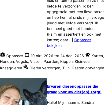
huis en tuin te passen en ze met
liefde te verzorgen. Ik ben
opgegroeid met een lieve boxer
en heb hem al sinds mijn vroege
jeugd met liefde verzorgd. Ik
ben heel goed met honden
(kalm en assertief) en ook met
katten; daar...
|
Oppasser
bekijken
Oppasser
19 okt. 2026
tot
14 dec. 2026
Katten
,
Honden
,
Vogels
,
Vissen
,
Paarden
,
Kippen
,
Kleinvee
,
Knaagdieren
Dieren verzorgen
,
Tuin
,
Gasten ontvangen
Ervaren dierenoppasser die
graag voor uw dier(en) zorgt!
Hallo! Mijn naam is Sandra