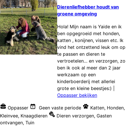
Dierenliefhebber houdt van
groene omgeving
Hola! Mijn naam is Yaide en ik
ben opgegroeid met honden,
katten , konijnen, vissen etc. Ik
vind het ontzettend leuk om op
te passen en dieren te
vertroetelen… en verzorgen, zo
ben ik ook al meer dan 2 jaar
werkzaam op een
kinderboerderij met allerlei
grote en kleine beestjes:)
|
Oppasser bekijken
Oppasser
Geen vaste periode
Katten
,
Honden
,
Kleinvee
,
Knaagdieren
Dieren verzorgen
,
Gasten
ontvangen
,
Tuin