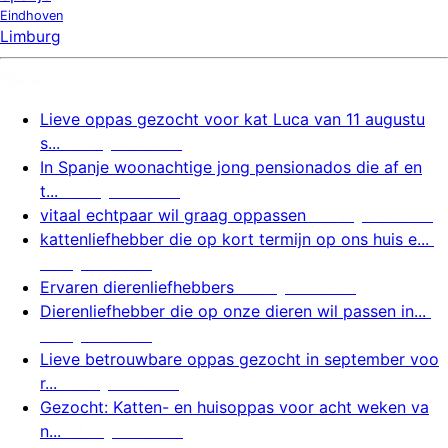
Eindhoven
Limburg
Nieuw
Lieve oppas gezocht voor kat Luca van 11 augustu
s...
7 augustus 2026
In Spanje woonachtige jong pensionados die af en
t...
7 augustus 2026
vitaal echtpaar wil graag oppassen
7 augustus 2026
kattenliefhebber die op kort termijn op ons huis e...
7 augustus 2026
Ervaren dierenliefhebbers
7 augustus 2026
Dierenliefhebber die op onze dieren wil passen in...
7 augustus 2026
Lieve betrouwbare oppas gezocht in september voo
r...
7 augustus 2026
Gezocht: Katten- en huisoppas voor acht weken va
n...
7 augustus 2026