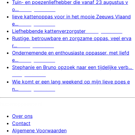
Tuin- en poezenliefhebber die vanaf 23 augustus v
o...
7 augustus 2026
lieve kattenoppas voor in het mooie Zeeuws Vlaand
e...
6 augustus 2026
Liefhebbende kattenverzorgster
6 augustus 2026
Rustige, betrouwbare en zorgzame oppas, veel erva
r...
6 augustus 2026
Ondernemende en enthousiaste oppasser, met liefd
e...
6 augustus 2026
Stephanie en Bruno opzoek naar een tijdelijke verb...
6 augustus 2026
Wie komt er een lang weekend op mijn lieve poes e
n...
6 augustus 2026
huizenoppassite.nl
Over ons
Contact
Algemene Voorwaarden