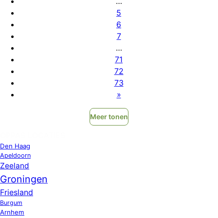
…
5
6
7
…
71
72
73
»
Meer tonen
OPPAS LOCATIES
Den Haag
Apeldoorn
Zeeland
Groningen
Friesland
Burgum
Arnhem