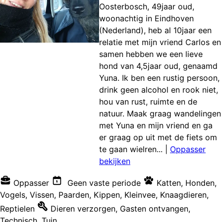
Oosterbosch, 49jaar oud,
woonachtig in Eindhoven
(Nederland), heb al 10jaar een
relatie met mijn vriend Carlos en
samen hebben we een lieve
hond van 4,5jaar oud, genaamd
Yuna. Ik ben een rustig persoon,
drink geen alcohol en rook niet,
hou van rust, ruimte en de
natuur. Maak graag wandelingen
met Yuna en mijn vriend en ga
er graag op uit met de fiets om
te gaan wielren...
|
Oppasser
bekijken
Oppasser
Geen vaste periode
Katten
,
Honden
,
Vogels
,
Vissen
,
Paarden
,
Kippen
,
Kleinvee
,
Knaagdieren
,
Reptielen
Dieren verzorgen
,
Gasten ontvangen
,
Technisch
,
Tuin