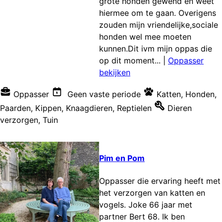
grote honden gewend en weet
hiermee om te gaan. Overigens
zouden mijn vriendelijke,sociale
honden wel mee moeten
kunnen.Dit ivm mijn oppas die
op dit moment...
|
Oppasser
bekijken
Oppasser
Geen vaste periode
Katten
,
Honden
,
Paarden
,
Kippen
,
Knaagdieren
,
Reptielen
Dieren
verzorgen
,
Tuin
Pim en Pom
Oppasser die ervaring heeft met
het verzorgen van katten en
vogels. Joke 66 jaar met
partner Bert 68. Ik ben