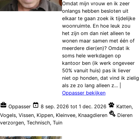
Omdat mijn vrouw en ik zeer
onlangs hebben besloten uit
elkaar te gaan zoek ik tijdelijke
woonruimte. En hoe leuk zou
het zijn om dan niet alleen te
wonen maar samen met één of
meerdere dier(en)? Omdat ik
soms hele werkdagen op
kantoor ben (ik werk ongeveer
50% vanuit huis) pas ik liever
niet op honden, dat vind ik zielig
als ze zo lang alleen z...
|
Oppasser bekijken
Oppasser
8 sep. 2026
tot
1 dec. 2026
Katten
,
Vogels
,
Vissen
,
Kippen
,
Kleinvee
,
Knaagdieren
Dieren
verzorgen
,
Technisch
,
Tuin