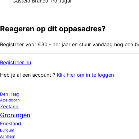
Castelo Branco, Portugal
Reageren op dit oppasadres?
Registreer voor €30,- per jaar en stuur vandaag nog een b
Registreer
nu
Heb je al een account ?
Klik hier om in te loggen
OPPAS LOCATIES
Den Haag
Apeldoorn
Zeeland
Groningen
Friesland
Burgum
Arnhem