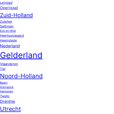
Lelystad
Overijssel
Zuid-Holland
Zutphen
Sellingen
Eck en Wiel
Heerhugowaard
Heemstede
Nederland
Gelderland
Vlaanderen
Tiel
Noord-Holland
Baarn
Arendonk
Harmelen
Twello
Drenthe
Utrecht