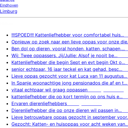
Eindhoven
Limburg
Nieuw
!!!SPOED!!! Kattenliefhebber voor comfortabel huis...
Opnieuw op zoek naar een lieve oppas voor onze die.
Ben dol op dieren, vooral honden, katten, schapen,...
Wij: Twee oppassers. Jij/Jullie: Alsof je nooit be...
8 a
Kattenliefhebber die begin Sept en evt begin Okt o...
senior echtpaar, 16 jaar teckel en kat gehad, besc...
Lieve oppas gezocht voor kat Luca van 11 augustus...
In Spanje woonachtige jong pensionados die af en t...
vitaal echtpaar wil graag oppassen
7 augustus 2026
kattenliefhebber die op kort termijn op ons huis e...
Ervaren dierenliefhebbers
7 augustus 2026
Dierenliefhebber die op onze dieren wil passen in...
Lieve betrouwbare oppas gezocht in september voor..
Gezocht: Katten- en huisoppas voor acht weken van..