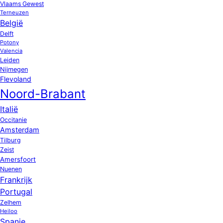
Vlaams Gewest
Terneuzen
België
Delft
Potony
Valencia
Leiden
Nijmegen
Flevoland
Noord-Brabant
Italië
Occitanie
Amsterdam
Tilburg
Zeist
Amersfoort
Nuenen
Frankrijk
Portugal
Zelhem
Heiloo
Spanje