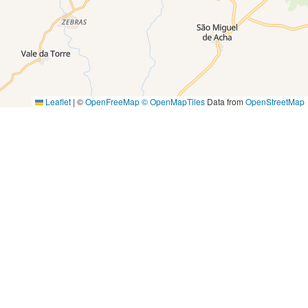
Leaflet
|
©
OpenFreeMap
© OpenMapTiles
Data from
OpenStreetMap