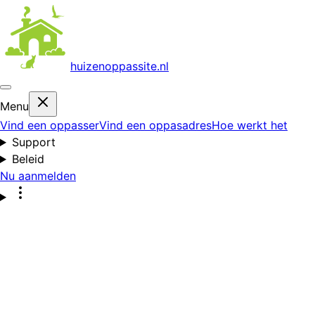
huizenoppas
site.nl
Menu
Vind een oppasser
Vind een oppasadres
Hoe werkt het
Support
Beleid
Nu aanmelden