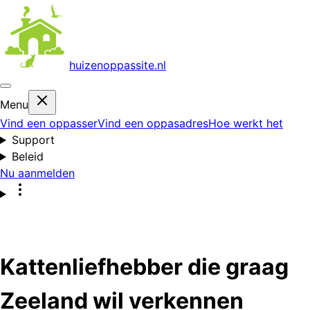
huizenoppas
site.nl
Menu
Vind een oppasser
Vind een oppasadres
Hoe werkt het
Support
Beleid
Nu aanmelden
Kattenliefhebber die graag
Zeeland wil verkennen