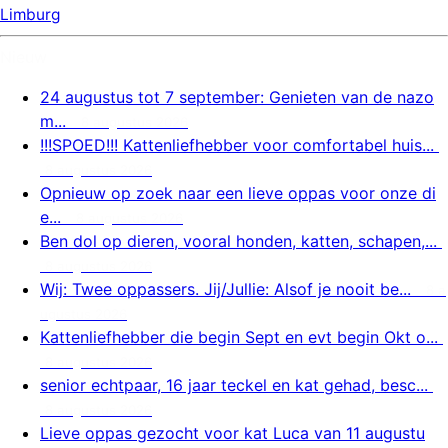
Limburg
Nieuw
24 augustus tot 7 september: Genieten van de nazo
m...
8 augustus 2026
!!!SPOED!!! Kattenliefhebber voor comfortabel huis...
8 augustus 2026
Opnieuw op zoek naar een lieve oppas voor onze di
e...
8 augustus 2026
Ben dol op dieren, vooral honden, katten, schapen,...
8 augustus 2026
Wij: Twee oppassers. Jij/Jullie: Alsof je nooit be...
8 a
ugustus 2026
Kattenliefhebber die begin Sept en evt begin Okt o...
8 augustus 2026
senior echtpaar, 16 jaar teckel en kat gehad, besc...
8 augustus 2026
Lieve oppas gezocht voor kat Luca van 11 augustu