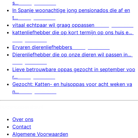
s...
7 augustus 2026
In Spanje woonachtige jong pensionados die af en
t...
7 augustus 2026
vitaal echtpaar wil graag oppassen
7 augustus 2026
kattenliefhebber die op kort termijn op ons huis e...
7 augustus 2026
Ervaren dierenliefhebbers
7 augustus 2026
Dierenliefhebber die op onze dieren wil passen in...
7 augustus 2026
Lieve betrouwbare oppas gezocht in september voo
r...
7 augustus 2026
Gezocht: Katten- en huisoppas voor acht weken va
n...
7 augustus 2026
huizenoppassite.nl
Over ons
Contact
Algemene Voorwaarden