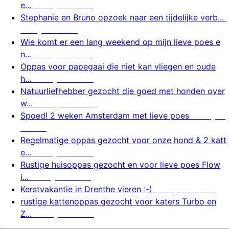
e...
6 augustus 2026
Stephanie en Bruno opzoek naar een tijdelijke verb...
6 augustus 2026
Wie komt er een lang weekend op mijn lieve poes e
n...
6 augustus 2026
Oppas voor papegaai die niet kan vliegen en oude
h...
6 augustus 2026
Natuurliefhebber gezocht die goed met honden over
w...
6 augustus 2026
Spoed! 2 weken Amsterdam met lieve poes
6 august
us 2026
Regelmatige oppas gezocht voor onze hond & 2 katt
e...
6 augustus 2026
Rustige huisoppas gezocht en voor lieve poes Flow
i...
5 augustus 2026
Kerstvakantie in Drenthe vieren :-)
5 augustus 2026
rustige kattenoppas gezocht voor katers Turbo en
Z...
5 augustus 2026