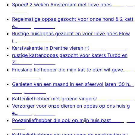
Spoed! 2 weken Amsterdam met lieve poes
6 august
us 2026
Regelmatige oppas gezocht voor onze hond & 2 katt
e...
6 augustus 2026
Rustige huisoppas gezocht en voor lieve poes Flow
i...
5 augustus 2026
Kerstvakantie in Drenthe vieren :-)
5 augustus 2026
rustige kattenoppas gezocht voor katers Turbo en
Z...
5 augustus 2026
Friesland liefhebber die mijn kat te eten wil geve...
5
augustus 2026
Genieten van een maand in een sfeervol jaren '30 h...
5 augustus 2026
Kattenliefhebber met groene vingers!
5 augustus 2026
Verzorger voor onze dieren en oppas op ons huis g
e...
4 augustus 2026
Poezenliefhebber die ook op mijn huis past
4 augustu
s 2026
Kattenliefhebbers die voor soms de weekenden bij