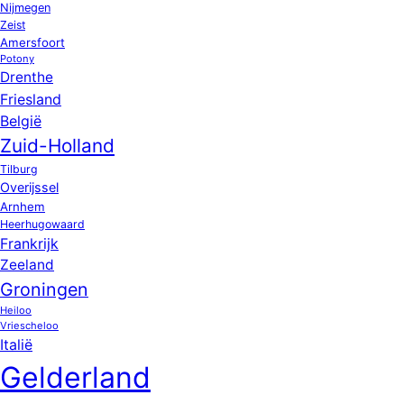
Nijmegen
Zeist
Amersfoort
Potony
Drenthe
Friesland
België
Zuid-Holland
Tilburg
Overijssel
Arnhem
Heerhugowaard
Frankrijk
Zeeland
Groningen
Heiloo
Vriescheloo
Italië
Gelderland