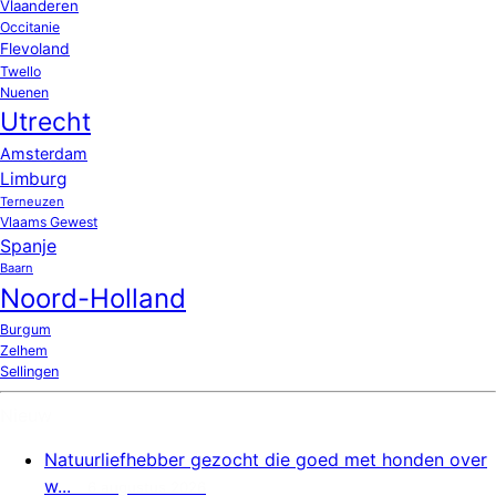
Vlaanderen
Occitanie
Flevoland
Twello
Nuenen
Utrecht
Amsterdam
Limburg
Terneuzen
Vlaams Gewest
Spanje
Baarn
Noord-Holland
Burgum
Zelhem
Sellingen
Nieuw
Natuurliefhebber gezocht die goed met honden over
w...
6 augustus 2026