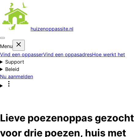
huizenoppas
site.nl
Menu
Vind een oppasser
Vind een oppasadres
Hoe werkt het
Support
Beleid
Nu aanmelden
Lieve poezenoppas gezocht
voor drie poezen, huis met