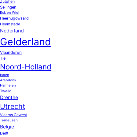
Zutphen
Sellingen
Eck en Wiel
Heerhugowaard
Heemstede
Nederland
Gelderland
Vlaanderen
Tiel
Noord-Holland
Baarn
Arendonk
Harmelen
Twello
Drenthe
Utrecht
Vlaams Gewest
Terneuzen
België
Delft