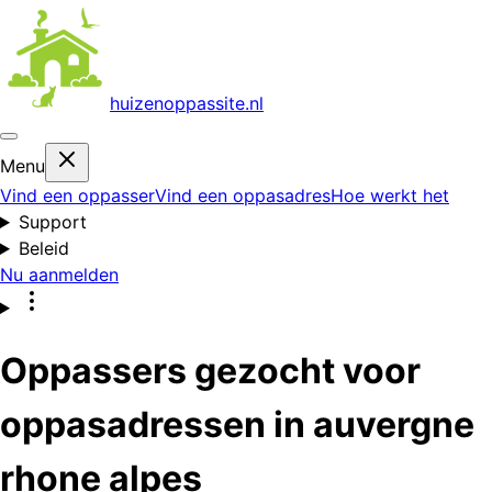
huizenoppas
site.nl
Menu
Vind een oppasser
Vind een oppasadres
Hoe werkt het
Support
Beleid
Nu aanmelden
Oppassers gezocht voor
oppasadressen in auvergne
rhone alpes