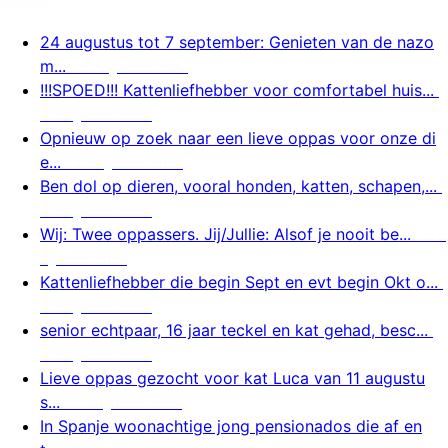
Nieuw
24 augustus tot 7 september: Genieten van de nazo
m...
8 augustus 2026
!!!SPOED!!! Kattenliefhebber voor comfortabel huis...
8 augustus 2026
Opnieuw op zoek naar een lieve oppas voor onze di
e...
8 augustus 2026
Ben dol op dieren, vooral honden, katten, schapen,...
8 augustus 2026
Wij: Twee oppassers. Jij/Jullie: Alsof je nooit be...
8 a
ugustus 2026
Kattenliefhebber die begin Sept en evt begin Okt o...
8 augustus 2026
senior echtpaar, 16 jaar teckel en kat gehad, besc...
8 augustus 2026
Lieve oppas gezocht voor kat Luca van 11 augustu
s...
7 augustus 2026
In Spanje woonachtige jong pensionados die af en