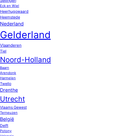
Sellingen
Eck en Wiel
Heerhugowaard
Heemstede
Nederland
Gelderland
Vlaanderen
Tiel
Noord-Holland
Baarn
Arendonk
Harmelen
Twello
Drenthe
Utrecht
Vlaams Gewest
Terneuzen
België
Delft
Potony
Valencia