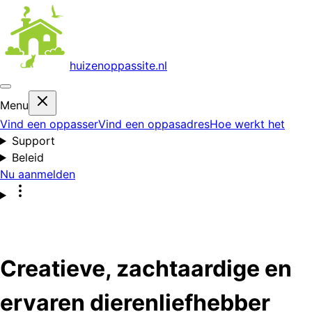
huizenoppas
site.nl
Menu
Vind een oppasser
Vind een oppasadres
Hoe werkt het
Support
Beleid
Nu aanmelden
Creatieve, zachtaardige en
ervaren dierenliefhebber