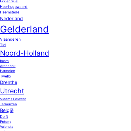
Eck en Wiel
Heerhugowaard
Heemstede
Nederland
Gelderland
Vlaanderen
Tiel
Noord-Holland
Baarn
Arendonk
Harmelen
Twello
Drenthe
Utrecht
Vlaams Gewest
Terneuzen
België
Delft
Potony
Valencia