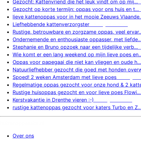
Gezocht: Kattenvriend die het leuk vindt om op mij...
Gezocht op korte termijn: oppas voor ons huis en t...
lieve kattenoppas voor in het mooie Zeeuws Vlaande..
Liefhebbende kattenverzorgster
6 augustus 2026
Rustige, betrouwbare en zorgzame oppas, veel ervar..
Ondernemende en enthousiaste oppasser, met liefde..
Stephanie en Bruno opzoek naar een tijdelijke verb...
Wie komt er een lang weekend op mijn lieve poes en..
Oppas voor papegaai die niet kan vliegen en oude h...
Natuurliefhebber gezocht die goed met honden overw.
Spoed! 2 weken Amsterdam met lieve poes
6 august
Regelmatige oppas gezocht voor onze hond & 2 katte.
Rustige huisoppas gezocht en voor lieve poes Flowi...
Kerstvakantie in Drenthe vieren :-)
5 augustus 2026
rustige kattenoppas gezocht voor katers Turbo en Z..
huizenoppassite.nl
Over ons