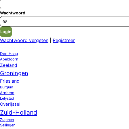
Wachtwoord
Login
Wachtwoord vergeten
|
Registreer
OPPAS LOCATIES
Den Haag
Apeldoorn
Zeeland
Groningen
Friesland
Burgum
Arnhem
Lelystad
Overijssel
Zuid-Holland
Zutphen
Sellingen