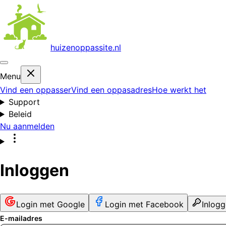
huizenoppas
site.nl
Menu
Vind een oppasser
Vind een oppasadres
Hoe werkt het
Support
Beleid
Nu aanmelden
Inloggen
Login met Google
Login met Facebook
Inlog
E-mailadres