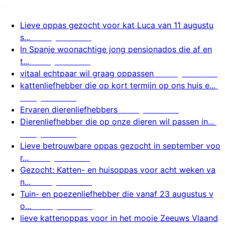
Nieuw
Lieve oppas gezocht voor kat Luca van 11 augustu
s...
7 augustus 2026
In Spanje woonachtige jong pensionados die af en
t...
7 augustus 2026
vitaal echtpaar wil graag oppassen
7 augustus 2026
kattenliefhebber die op kort termijn op ons huis e...
7 augustus 2026
Ervaren dierenliefhebbers
7 augustus 2026
Dierenliefhebber die op onze dieren wil passen in...
7 augustus 2026
Lieve betrouwbare oppas gezocht in september voo
r...
7 augustus 2026
Gezocht: Katten- en huisoppas voor acht weken va
n...
7 augustus 2026
Tuin- en poezenliefhebber die vanaf 23 augustus v
o...
7 augustus 2026
lieve kattenoppas voor in het mooie Zeeuws Vlaand