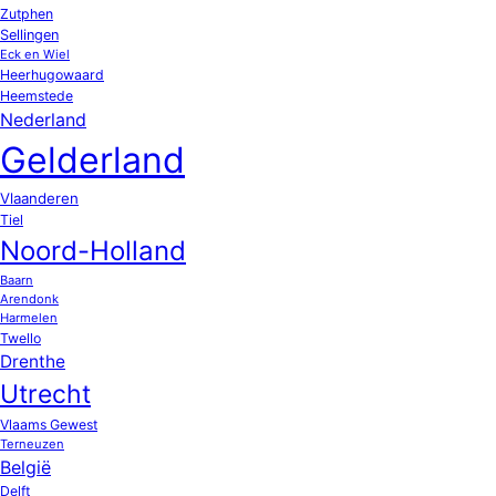
Zutphen
Sellingen
Eck en Wiel
Heerhugowaard
Heemstede
Nederland
Gelderland
Vlaanderen
Tiel
Noord-Holland
Baarn
Arendonk
Harmelen
Twello
Drenthe
Utrecht
Vlaams Gewest
Terneuzen
België
Delft