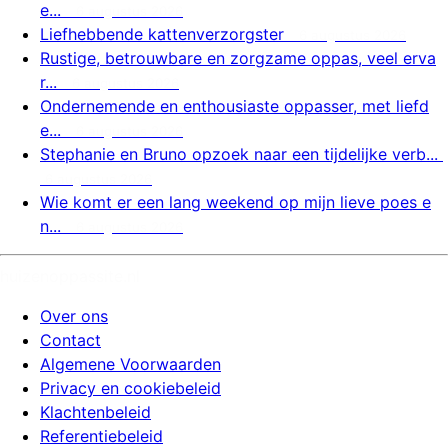
e...
6 augustus 2026
Liefhebbende kattenverzorgster
6 augustus 2026
Rustige, betrouwbare en zorgzame oppas, veel erva
r...
6 augustus 2026
Ondernemende en enthousiaste oppasser, met liefd
e...
6 augustus 2026
Stephanie en Bruno opzoek naar een tijdelijke verb...
6 augustus 2026
Wie komt er een lang weekend op mijn lieve poes e
n...
6 augustus 2026
huizenoppassite.nl
Over ons
Contact
Algemene Voorwaarden
Privacy en cookiebeleid
Klachtenbeleid
Referentiebeleid