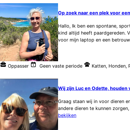
Op zoek naar een plek voor ee
Hallo, Ik ben een spontane, spor
kind altijd heeft paardgereden. 
voor mijn laptop en een betrouwb
Oppasser
Geen vaste periode
Katten
,
Honden
,
Wij zijn Luc en Odette, houden
Graag staan wij in voor dieren e
andere dieren te kunnen zorgen, 
bekijken