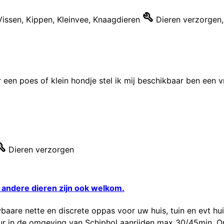
Vissen
,
Kippen
,
Kleinvee
,
Knaagdieren
Dieren verzorgen
,
 een poes of klein hondje stel ik mij beschikbaar ben een v
Dieren verzorgen
 andere dieren zijn ook welkom.
baare nette en discrete oppas voor uw huis, tuin en evt hui
eur in de omgeving van Schiphol aanrijden max 30/45min. Om