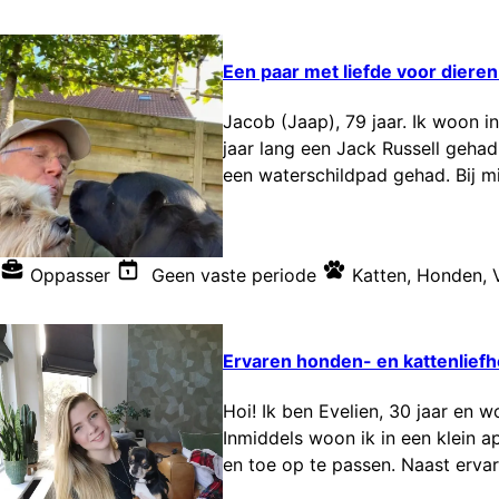
Een paar met liefde voor dieren
Jacob (Jaap), 79 jaar. Ik woon 
jaar lang een Jack Russell gehad.
een waterschildpad gehad. Bij mi
Oppasser
Geen vaste periode
Katten
,
Honden
,
Ervaren honden- en kattenlief
Hoi! Ik ben Evelien, 30 jaar en 
Inmiddels woon ik in een klein a
en toe op te passen. Naast ervar