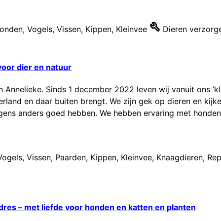
onden
,
Vogels
,
Vissen
,
Kippen
,
Kleinvee
Dieren verzorg
voor dier en natuur
n Annelieke. Sinds 1 december 2022 leven wij vanuit ons ‘kle
land en daar buiten brengt. We zijn gek op dieren en kijken
rgens anders goed hebben. We hebben ervaring met honden, 
Vogels
,
Vissen
,
Paarden
,
Kippen
,
Kleinvee
,
Knaagdieren
,
Rep
res – met liefde voor honden en katten en planten