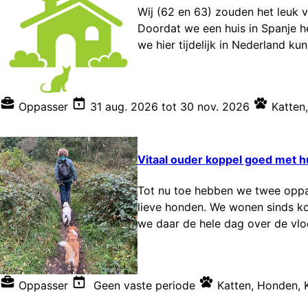
Wij (62 en 63) zouden het leuk vi
Doordat we een huis in Spanje h
we hier tijdelijk in Nederland ku
Oppasser
31 aug. 2026
tot
30 nov. 2026
Katten
,
Vitaal ouder koppel goed met h
Tot nu toe hebben we twee oppas
lieve honden. We wonen sinds kor
we daar de hele dag over de vlo
Oppasser
Geen vaste periode
Katten
,
Honden
,