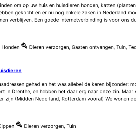
nden om op uw huis en huisdieren honden, katten (planten) te
ebben gekocht en er nu nog enkele zaken in Nederland moe
nnen verblijven. Een goede internetverbinding is voor ons du
Honden
Dieren verzorgen
,
Gasten ontvangen
,
Tuin
,
Tec
uisdieren
adressen gehad en het was allebei de keren bijzonder: mo
t in Drenthe, en hebben het daar erg naar onze zin. Maar w
er zijn (Midden Nederland, Rotterdam vooral) We wonen dee
Kippen
Dieren verzorgen
,
Tuin