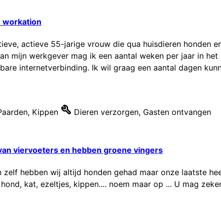
n workation
tieve, actieve 55-jarige vrouw die qua huisdieren honden 
Van mijn werkgever mag ik een aantal weken per jaar in het
are internetverbinding. Ik wil graag een aantal dagen kunne
Paarden
,
Kippen
Dieren verzorgen
,
Gasten ontvangen
 van viervoeters en hebben groene vingers
n zelf hebben wij altijd honden gehad maar onze laatste hee
hond, kat, ezeltjes, kippen.... noem maar op ... U mag zeke