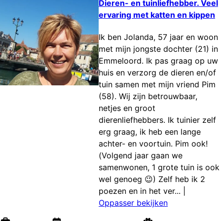
Dieren- en tuinliefhebber. Veel
ervaring met katten en kippen
Ik ben Jolanda, 57 jaar en woon
met mijn jongste dochter (21) in
Emmeloord. Ik pas graag op uw
huis en verzorg de dieren en/of
tuin samen met mijn vriend Pim
(58). Wij zijn betrouwbaar,
netjes en groot
dierenliefhebbers. Ik tuinier zelf
erg graag, ik heb een lange
achter- en voortuin. Pim ook!
(Volgend jaar gaan we
samenwonen, 1 grote tuin is ook
wel genoeg 😉) Zelf heb ik 2
poezen en in het ver...
|
Oppasser bekijken