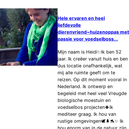
Hele ervaren en heel
liefdevolle
dierenvriend~huizenoppas met
passie voor voedselboss...
Mijn naam is Heidi✨Ik ben 52
jaar. Ik creëer vanuit huis en ben
dus locatie onafhankelijk, wat
mij alle ruimte geeft om te
reizen. Op dit moment vooral in
Nederland. Ik ontwerp en
begeleid met heel veel Vreugde
biologische moestuin en
voedselbos projecten🍀Ik
mediteer graag. Ik hou van
rustige omgevingen🕊🌲🐬✨ Ik
hou enorm van in de natuur zijn,