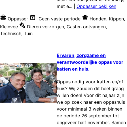
met e...
|
Oppasser bekijken
Oppasser
Geen vaste periode
Honden
,
Kippen
,
Kleinvee
Dieren verzorgen
,
Gasten ontvangen
,
Technisch
,
Tuin
Ervaren, zorgzame en
verantwoordelijke oppas voor
katten en huis.
Oppas nodig voor katten en/of
huis? Wij zouden dit heel graag
willen doen! Voor dit najaar zijn
we op zoek naar een oppashuis
voor minimaal 3 weken binnen
de periode 26 september tot
ongeveer half november. Samen