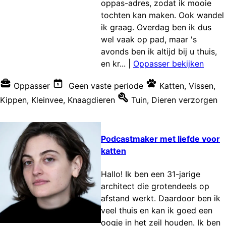
oppas-adres, zodat ik mooie
tochten kan maken. Ook wandel
ik graag. Overdag ben ik dus
wel vaak op pad, maar 's
avonds ben ik altijd bij u thuis,
en kr...
|
Oppasser bekijken
Oppasser
Geen vaste periode
Katten
,
Vissen
,
Kippen
,
Kleinvee
,
Knaagdieren
Tuin
,
Dieren verzorgen
Podcastmaker met liefde voor
katten
Hallo! Ik ben een 31-jarige
architect die grotendeels op
afstand werkt. Daardoor ben ik
veel thuis en kan ik goed een
oogje in het zeil houden. Ik ben