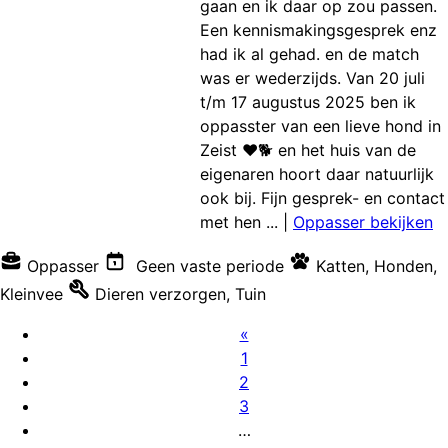
gaan en ik daar op zou passen.
Een kennismakingsgesprek enz
had ik al gehad. en de match
was er wederzijds. Van 20 juli
t/m 17 augustus 2025 ben ik
oppasster van een lieve hond in
Zeist ❤️🐕 en het huis van de
eigenaren hoort daar natuurlijk
ook bij. Fijn gesprek- en contact
met hen ...
|
Oppasser bekijken
Oppasser
Geen vaste periode
Katten
,
Honden
,
Kleinvee
Dieren verzorgen
,
Tuin
«
1
2
3
…