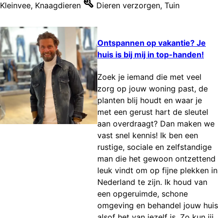
Kleinvee
,
Knaagdieren
Dieren verzorgen
,
Tuin
Ontspannen op vakantie? Je
huis is bij mij in top-handen!
Zoek je iemand die met veel
zorg op jouw woning past, de
planten blij houdt en waar je
met een gerust hart de sleutel
aan overdraagt? Dan maken we
vast snel kennis! Ik ben een
rustige, sociale en zelfstandige
man die het gewoon ontzettend
leuk vindt om op fijne plekken in
Nederland te zijn. Ik houd van
een opgeruimde, schone
omgeving en behandel jouw huis
alsof het van jezelf is. Zo kun jij