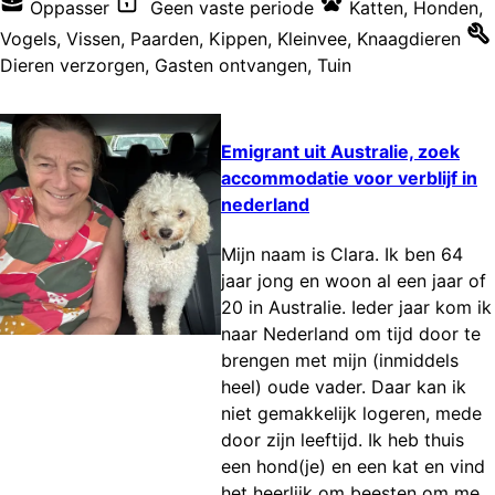
Oppasser
Geen vaste periode
Katten
,
Honden
,
Vogels
,
Vissen
,
Paarden
,
Kippen
,
Kleinvee
,
Knaagdieren
Dieren verzorgen
,
Gasten ontvangen
,
Tuin
Emigrant uit Australie, zoek
accommodatie voor verblijf in
nederland
Mijn naam is Clara. Ik ben 64
jaar jong en woon al een jaar of
20 in Australie. Ieder jaar kom ik
naar Nederland om tijd door te
brengen met mijn (inmiddels
heel) oude vader. Daar kan ik
niet gemakkelijk logeren, mede
door zijn leeftijd. Ik heb thuis
een hond(je) en een kat en vind
het heerlijk om beesten om me