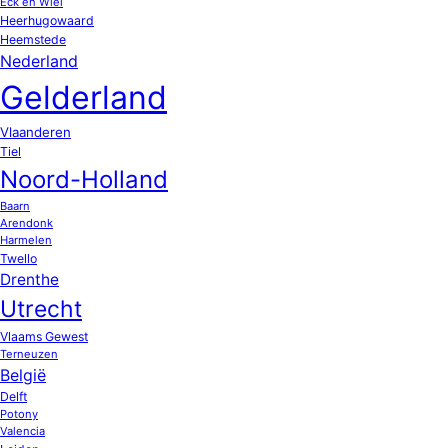
Eck en Wiel
Heerhugowaard
Heemstede
Nederland
Gelderland
Vlaanderen
Tiel
Noord-Holland
Baarn
Arendonk
Harmelen
Twello
Drenthe
Utrecht
Vlaams Gewest
Terneuzen
België
Delft
Potony
Valencia