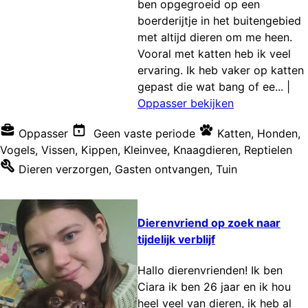
ben opgegroeid op een
boerderijtje in het buitengebied
met altijd dieren om me heen.
Vooral met katten heb ik veel
ervaring. Ik heb vaker op katten
gepast die wat bang of ee...
|
Oppasser bekijken
Oppasser
Geen vaste periode
Katten
,
Honden
,
Vogels
,
Vissen
,
Kippen
,
Kleinvee
,
Knaagdieren
,
Reptielen
Dieren verzorgen
,
Gasten ontvangen
,
Tuin
Dierenvriend op zoek naar
tijdelijk verblijf
Hallo dierenvrienden! Ik ben
Ciara ik ben 26 jaar en ik hou
heel veel van dieren, ik heb al