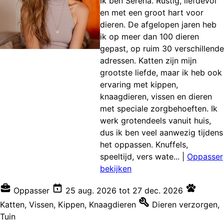
Ik ben Serena. Rustig, liefdevol
en met een groot hart voor
dieren. De afgelopen jaren heb
ik op meer dan 100 dieren
gepast, op ruim 30 verschillende
adressen. Katten zijn mijn
grootste liefde, maar ik heb ook
ervaring met kippen,
knaagdieren, vissen en dieren
met speciale zorgbehoeften. Ik
werk grotendeels vanuit huis,
dus ik ben veel aanwezig tijdens
het oppassen. Knuffels,
speeltijd, vers wate...
|
Oppasser
bekijken
Oppasser
25 aug. 2026
tot
27 dec. 2026
Katten
,
Vissen
,
Kippen
,
Knaagdieren
Dieren verzorgen
,
Tuin