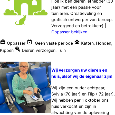
Hoi! Ik ben dierenliefhebber (30
jaar) met een passie voor
tuinieren. Creatieveling en
grafisch ontwerper van beroep.
Verzorgend en betrokken:)
|
Oppasser bekijken
Oppasser
Geen vaste periode
Katten
,
Honden
,
Kippen
Dieren verzorgen
,
Tuin
Wij verzorgen uw dieren en
huis, alsof wij de eigenaar zijn!
Wij zijn een ouder echtpaar,
Sylvia (70 jaar) en Flip ( 72 jaar).
Wij hebben per 1 oktober ons
huis verkocht en zijn in
afwachting van de oplevering