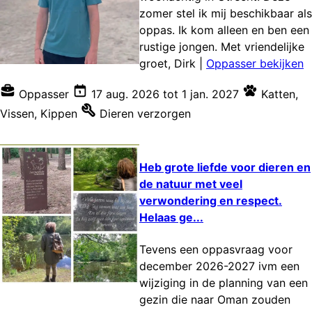
zomer stel ik mij beschikbaar als
oppas. Ik kom alleen en ben een
rustige jongen. Met vriendelijke
groet, Dirk
|
Oppasser bekijken
Oppasser
17 aug. 2026
tot
1 jan. 2027
Katten
,
Vissen
,
Kippen
Dieren verzorgen
Heb grote liefde voor dieren en
de natuur met veel
verwondering en respect.
Helaas ge...
Tevens een oppasvraag voor
december 2026-2027 ivm een
wijziging in de planning van een
gezin die naar Oman zouden