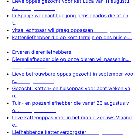
Lieve oppas gezocht voor kat Luca van 11 augustu
s...
7 augustus 2026
In Spanje woonachtige jong pensionados die af en
t...
7 augustus 2026
vitaal echtpaar wil graag oppassen
7 augustus 2026
kattenliefhebber die op kort termijn op ons huis e...
7 augustus 2026
Ervaren dierenliefhebbers
7 augustus 2026
Dierenliefhebber die op onze dieren wil passen in...
7 augustus 2026
Lieve betrouwbare oppas gezocht in september voo
r...
7 augustus 2026
Gezocht: Katten- en huisoppas voor acht weken va
n...
7 augustus 2026
Tuin- en poezenliefhebber die vanaf 23 augustus v
o...
7 augustus 2026
lieve kattenoppas voor in het mooie Zeeuws Vlaand
e...
6 augustus 2026
Liefhebbende kattenverzorgster
6 augustus 2026