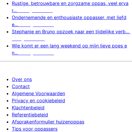
Rustige, betrouwbare en zorgzame oppas, veel erva
r...
6 augustus 2026
Ondernemende en enthousiaste oppasser, met liefd
e...
6 augustus 2026
Stephanie en Bruno opzoek naar een tijdelijke verb...
6 augustus 2026
Wie komt er een lang weekend op mijn lieve poes e
n...
6 augustus 2026
huizenoppassite.nl
Over ons
Contact
Algemene Voorwaarden
Privacy en cookiebeleid
Klachtenbeleid
Referentiebeleid
Afsprakenformulier huizenoppas
Tips voor oppassers