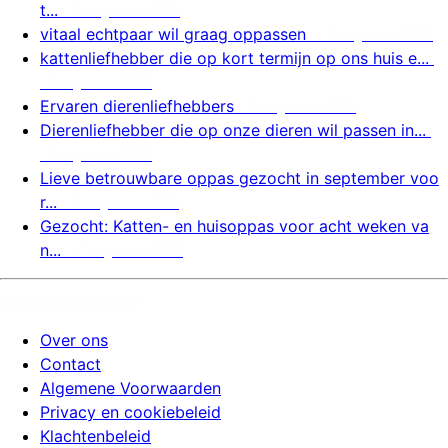
t...
7 augustus 2026
vitaal echtpaar wil graag oppassen
7 augustus 2026
kattenliefhebber die op kort termijn op ons huis e...
7 augustus 2026
Ervaren dierenliefhebbers
7 augustus 2026
Dierenliefhebber die op onze dieren wil passen in...
7 augustus 2026
Lieve betrouwbare oppas gezocht in september voo
r...
7 augustus 2026
Gezocht: Katten- en huisoppas voor acht weken va
n...
7 augustus 2026
huizenoppassite.nl
Over ons
Contact
Algemene Voorwaarden
Privacy en cookiebeleid
Klachtenbeleid