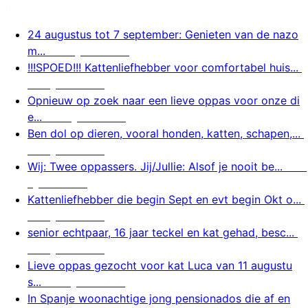
Nieuw
24 augustus tot 7 september: Genieten van de nazo
m...
8 augustus 2026
!!!SPOED!!! Kattenliefhebber voor comfortabel huis...
8 augustus 2026
Opnieuw op zoek naar een lieve oppas voor onze di
e...
8 augustus 2026
Ben dol op dieren, vooral honden, katten, schapen,...
8 augustus 2026
Wij: Twee oppassers. Jij/Jullie: Alsof je nooit be...
8 a
ugustus 2026
Kattenliefhebber die begin Sept en evt begin Okt o...
8 augustus 2026
senior echtpaar, 16 jaar teckel en kat gehad, besc...
8 augustus 2026
Lieve oppas gezocht voor kat Luca van 11 augustu
s...
7 augustus 2026
In Spanje woonachtige jong pensionados die af en