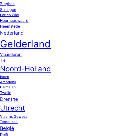
Zutphen
Sellingen
Eck en Wiel
Heerhugowaard
Heemstede
Nederland
Gelderland
Vlaanderen
Tiel
Noord-Holland
Baarn
Arendonk
Harmelen
Twello
Drenthe
Utrecht
Vlaams Gewest
Terneuzen
België
Delft