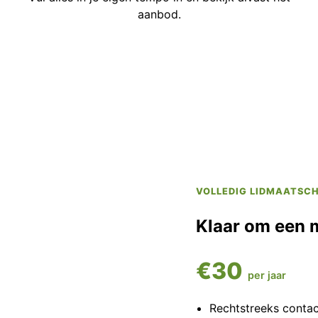
aanbod.
VOLLEDIG LIDMAATSC
Klaar om een 
€30
per jaar
Rechtstreeks conta