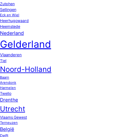
Zutphen
Sellingen
Eck en Wiel
Heerhugowaard
Heemstede
Nederland
Gelderland
Vlaanderen
Tiel
Noord-Holland
Baarn
Arendonk
Harmelen
Twello
Drenthe
Utrecht
Vlaams Gewest
Terneuzen
België
Delft