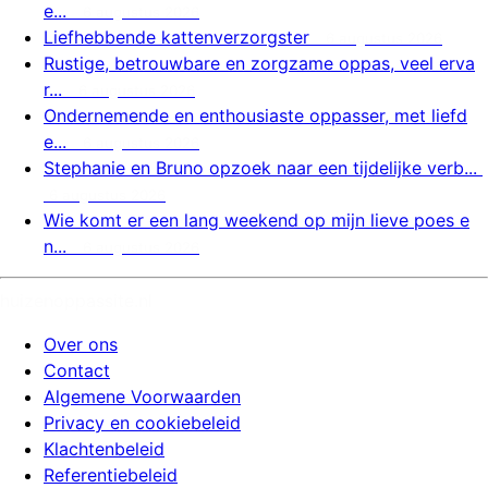
e...
6 augustus 2026
Liefhebbende kattenverzorgster
6 augustus 2026
Rustige, betrouwbare en zorgzame oppas, veel erva
r...
6 augustus 2026
Ondernemende en enthousiaste oppasser, met liefd
e...
6 augustus 2026
Stephanie en Bruno opzoek naar een tijdelijke verb...
6 augustus 2026
Wie komt er een lang weekend op mijn lieve poes e
n...
6 augustus 2026
huizenoppassite.nl
Over ons
Contact
Algemene Voorwaarden
Privacy en cookiebeleid
Klachtenbeleid
Referentiebeleid