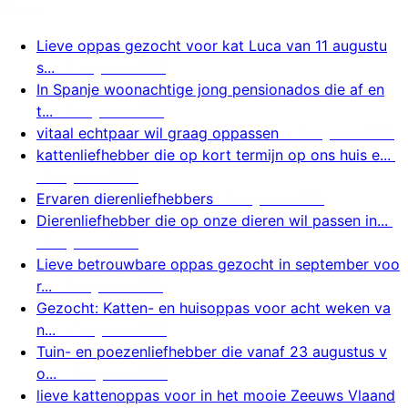
Nieuw
Lieve oppas gezocht voor kat Luca van 11 augustu
s...
7 augustus 2026
In Spanje woonachtige jong pensionados die af en
t...
7 augustus 2026
vitaal echtpaar wil graag oppassen
7 augustus 2026
kattenliefhebber die op kort termijn op ons huis e...
7 augustus 2026
Ervaren dierenliefhebbers
7 augustus 2026
Dierenliefhebber die op onze dieren wil passen in...
7 augustus 2026
Lieve betrouwbare oppas gezocht in september voo
r...
7 augustus 2026
Gezocht: Katten- en huisoppas voor acht weken va
n...
7 augustus 2026
Tuin- en poezenliefhebber die vanaf 23 augustus v
o...
7 augustus 2026
lieve kattenoppas voor in het mooie Zeeuws Vlaand