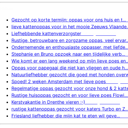
Nieuw
Gezocht op korte termijn: oppas voor ons huis en t...
lieve kattenoppas voor in het mooie Zeeuws Vlaande..
Liefhebbende kattenverzorgster
6 augustus 2026
Rustige, betrouwbare en zorgzame oppas, veel ervar..
Ondernemende en enthousiaste oppasser, met liefde..
Stephanie en Bruno opzoek naar een tijdelijke verb...
Wie komt er een lang weekend op mijn lieve poes en..
Oppas voor papegaai die niet kan vliegen en oude h...
Natuurliefhebber gezocht die goed met honden overw.
Spoed! 2 weken Amsterdam met lieve poes
6 august
Regelmatige oppas gezocht voor onze hond & 2 katte.
Rustige huisoppas gezocht en voor lieve poes Flowi...
Kerstvakantie in Drenthe vieren :-)
5 augustus 2026
rustige kattenoppas gezocht voor katers Turbo en Z..
Friesland liefhebber die mijn kat te eten wil geve...
5