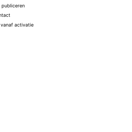
p publiceren
ntact
vanaf activatie