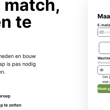
e match,
n te
Maa
E-mail
kheden en bouw
Wacht
Minimaal
ap is pas nodig
en.
Om j
met 
Maak g
proep
p te zetten