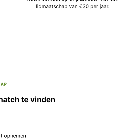
lidmaatschap van €30 per jaar.
HAP
match te vinden
ct opnemen