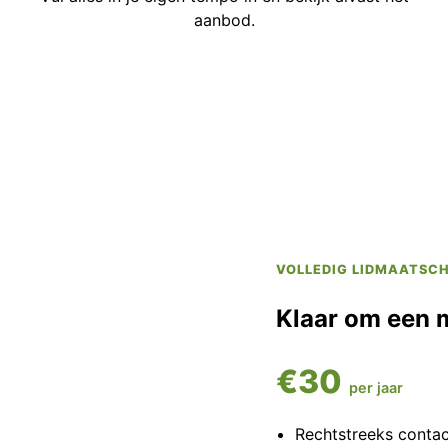
aanbod.
VOLLEDIG LIDMAATSC
Klaar om een 
€30
per jaar
Rechtstreeks conta