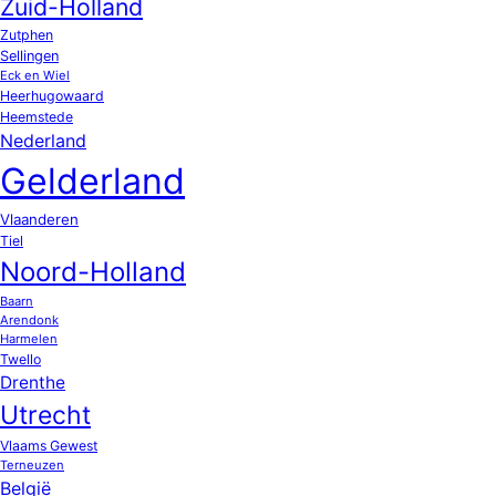
Zuid-Holland
Zutphen
Sellingen
Eck en Wiel
Heerhugowaard
Heemstede
Nederland
Gelderland
Vlaanderen
Tiel
Noord-Holland
Baarn
Arendonk
Harmelen
Twello
Drenthe
Utrecht
Vlaams Gewest
Terneuzen
België