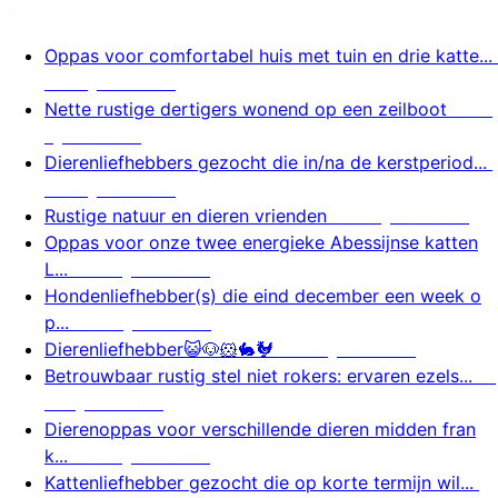
Nieuw
Oppas voor comfortabel huis met tuin en drie katte...
10 augustus 2026
Nette rustige dertigers wonend op een zeilboot
10 a
ugustus 2026
Dierenliefhebbers gezocht die in/na de kerstperiod...
10 augustus 2026
Rustige natuur en dieren vrienden
10 augustus 2026
Oppas voor onze twee energieke Abessijnse katten
L...
10 augustus 2026
Hondenliefhebber(s) die eind december een week o
p...
10 augustus 2026
Dierenliefhebber😺🐶🐹🐇🐓
10 augustus 2026
Betrouwbaar rustig stel niet rokers: ervaren ezels...
1
0 augustus 2026
Dierenoppas voor verschillende dieren midden fran
k...
10 augustus 2026
Kattenliefhebber gezocht die op korte termijn wil...