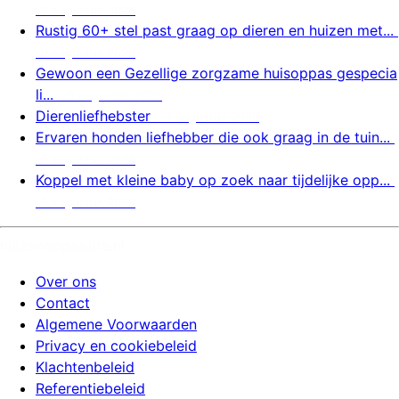
9 augustus 2026
Rustig 60+ stel past graag op dieren en huizen met...
9 augustus 2026
Gewoon een Gezellige zorgzame huisoppas gespecia
li...
9 augustus 2026
Dierenliefhebster
9 augustus 2026
Ervaren honden liefhebber die ook graag in de tuin...
9 augustus 2026
Koppel met kleine baby op zoek naar tijdelijke opp...
9 augustus 2026
huizenoppassite.nl
Over ons
Contact
Algemene Voorwaarden
Privacy en cookiebeleid
Klachtenbeleid
Referentiebeleid