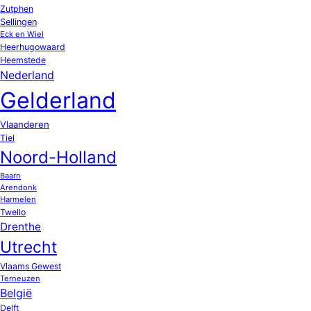
Zutphen
Sellingen
Eck en Wiel
Heerhugowaard
Heemstede
Nederland
Gelderland
Vlaanderen
Tiel
Noord-Holland
Baarn
Arendonk
Harmelen
Twello
Drenthe
Utrecht
Vlaams Gewest
Terneuzen
België
Delft