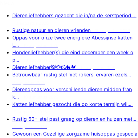
Nieuw
Dierenliefhebbers gezocht die in/na de kerstperiod...
10 augustus 2026
Rustige natuur en dieren vrienden
10 augustus 2026
Oppas voor onze twee energieke Abessijnse katten
L...
10 augustus 2026
Hondenliefhebber(s) die eind december een week o
p...
10 augustus 2026
Dierenliefhebber😺🐶🐹🐇🐓
10 augustus 2026
Betrouwbaar rustig stel niet rokers: ervaren ezels...
1
0 augustus 2026
Dierenoppas voor verschillende dieren midden fran
k...
10 augustus 2026
Kattenliefhebber gezocht die op korte termijn wil...
9 augustus 2026
Rustig 60+ stel past graag op dieren en huizen met...
9 augustus 2026
Gewoon een Gezellige zorgzame huisoppas gespecia