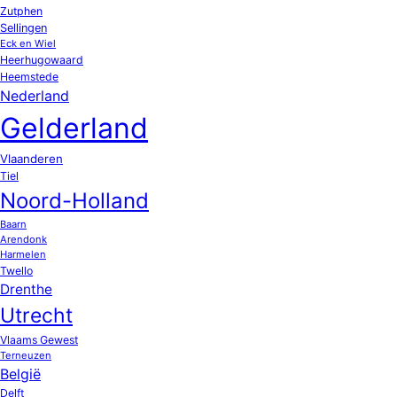
Zutphen
Sellingen
Eck en Wiel
Heerhugowaard
Heemstede
Nederland
Gelderland
Vlaanderen
Tiel
Noord-Holland
Baarn
Arendonk
Harmelen
Twello
Drenthe
Utrecht
Vlaams Gewest
Terneuzen
België
Delft