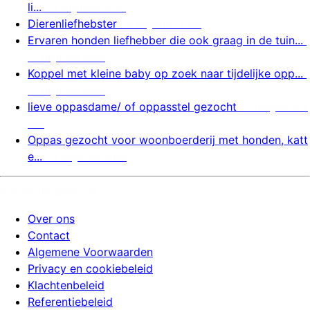
li...
9 augustus 2026
Dierenliefhebster
9 augustus 2026
Ervaren honden liefhebber die ook graag in de tuin...
9 augustus 2026
Koppel met kleine baby op zoek naar tijdelijke opp...
9 augustus 2026
lieve oppasdame/ of oppasstel gezocht
9 augustus 2
026
Oppas gezocht voor woonboerderij met honden, katt
e...
9 augustus 2026
huizenoppassite.nl
Over ons
Contact
Algemene Voorwaarden
Privacy en cookiebeleid
Klachtenbeleid
Referentiebeleid