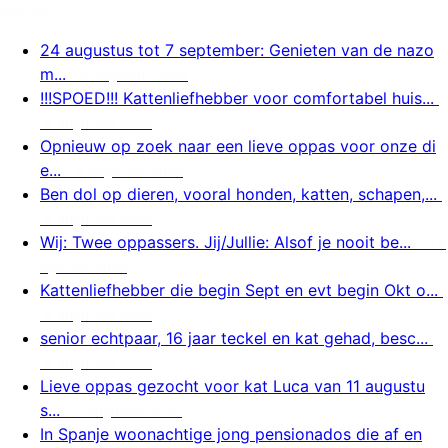
Nieuw
24 augustus tot 7 september: Genieten van de nazo
m...
8 augustus 2026
!!!SPOED!!! Kattenliefhebber voor comfortabel huis...
8 augustus 2026
Opnieuw op zoek naar een lieve oppas voor onze di
e...
8 augustus 2026
Ben dol op dieren, vooral honden, katten, schapen,...
8 augustus 2026
Wij: Twee oppassers. Jij/Jullie: Alsof je nooit be...
8 a
ugustus 2026
Kattenliefhebber die begin Sept en evt begin Okt o...
8 augustus 2026
senior echtpaar, 16 jaar teckel en kat gehad, besc...
8 augustus 2026
Lieve oppas gezocht voor kat Luca van 11 augustu
s...
7 augustus 2026
In Spanje woonachtige jong pensionados die af en