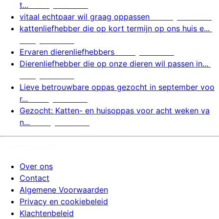
t...
7 augustus 2026
vitaal echtpaar wil graag oppassen
7 augustus 2026
kattenliefhebber die op kort termijn op ons huis e...
7 augustus 2026
Ervaren dierenliefhebbers
7 augustus 2026
Dierenliefhebber die op onze dieren wil passen in...
7 augustus 2026
Lieve betrouwbare oppas gezocht in september voo
r...
7 augustus 2026
Gezocht: Katten- en huisoppas voor acht weken va
n...
7 augustus 2026
huizenoppassite.nl
Over ons
Contact
Algemene Voorwaarden
Privacy en cookiebeleid
Klachtenbeleid