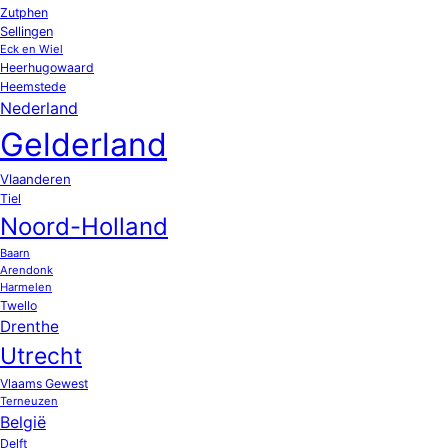
Zutphen
Sellingen
Eck en Wiel
Heerhugowaard
Heemstede
Nederland
Gelderland
Vlaanderen
Tiel
Noord-Holland
Baarn
Arendonk
Harmelen
Twello
Drenthe
Utrecht
Vlaams Gewest
Terneuzen
België
Delft