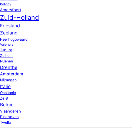
Potony
Amersfoort
Zuid-Holland
Friesland
Zeeland
Heerhugowaard
Valencia
Tilburg
Zelhem
Nuenen
Drenthe
Amsterdam
Nijmegen
Italië
Occitanie
Zeist
België
Vlaanderen
Eindhoven
Twello