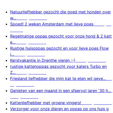
Nieuw
Natuurliefhebber gezocht die goed met honden over
w...
6 augustus 2026
Spoed! 2 weken Amsterdam met lieve poes
6 august
us 2026
Regelmatige oppas gezocht voor onze hond & 2 katt
e...
6 augustus 2026
Rustige huisoppas gezocht en voor lieve poes Flow
i...
5 augustus 2026
Kerstvakantie in Drenthe vieren :-)
5 augustus 2026
rustige kattenoppas gezocht voor katers Turbo en
Z...
5 augustus 2026
Friesland liefhebber die mijn kat te eten wil geve...
5
augustus 2026
Genieten van een maand in een sfeervol jaren '30 h...
5 augustus 2026
Kattenliefhebber met groene vingers!
5 augustus 2026
Verzorger voor onze dieren en oppas op ons huis g