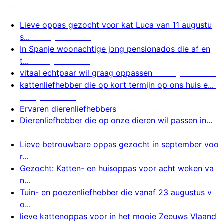
Nieuw
Lieve oppas gezocht voor kat Luca van 11 augustu
s...
7 augustus 2026
In Spanje woonachtige jong pensionados die af en
t...
7 augustus 2026
vitaal echtpaar wil graag oppassen
7 augustus 2026
kattenliefhebber die op kort termijn op ons huis e...
7 augustus 2026
Ervaren dierenliefhebbers
7 augustus 2026
Dierenliefhebber die op onze dieren wil passen in...
7 augustus 2026
Lieve betrouwbare oppas gezocht in september voo
r...
7 augustus 2026
Gezocht: Katten- en huisoppas voor acht weken va
n...
7 augustus 2026
Tuin- en poezenliefhebber die vanaf 23 augustus v
o...
7 augustus 2026
lieve kattenoppas voor in het mooie Zeeuws Vlaand