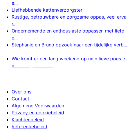
e...
6 augustus 2026
Liefhebbende kattenverzorgster
6 augustus 2026
Rustige, betrouwbare en zorgzame oppas, veel erva
r...
6 augustus 2026
Ondernemende en enthousiaste oppasser, met liefd
e...
6 augustus 2026
Stephanie en Bruno opzoek naar een tijdelijke verb...
6 augustus 2026
Wie komt er een lang weekend op mijn lieve poes e
n...
6 augustus 2026
huizenoppassite.nl
Over ons
Contact
Algemene Voorwaarden
Privacy en cookiebeleid
Klachtenbeleid
Referentiebeleid