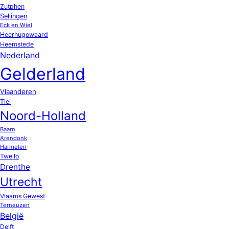
Zutphen
Sellingen
Eck en Wiel
Heerhugowaard
Heemstede
Nederland
Gelderland
Vlaanderen
Tiel
Noord-Holland
Baarn
Arendonk
Harmelen
Twello
Drenthe
Utrecht
Vlaams Gewest
Terneuzen
België
Delft