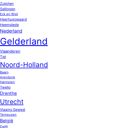
Zutphen
Sellingen
Eck en Wiel
Heerhugowaard
Heemstede
Nederland
Gelderland
Vlaanderen
Tiel
Noord-Holland
Baarn
Arendonk
Harmelen
Twello
Drenthe
Utrecht
Vlaams Gewest
Terneuzen
België
Delft