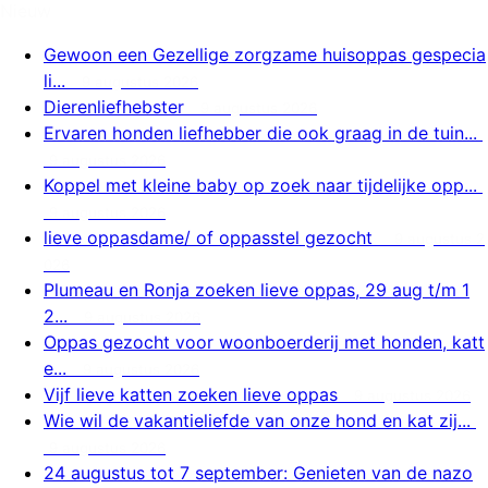
Nieuw
Gewoon een Gezellige zorgzame huisoppas gespecia
li...
9 augustus 2026
Dierenliefhebster
9 augustus 2026
Ervaren honden liefhebber die ook graag in de tuin...
9 augustus 2026
Koppel met kleine baby op zoek naar tijdelijke opp...
9 augustus 2026
lieve oppasdame/ of oppasstel gezocht
9 augustus 2
026
Plumeau en Ronja zoeken lieve oppas, 29 aug t/m 1
2...
9 augustus 2026
Oppas gezocht voor woonboerderij met honden, katt
e...
9 augustus 2026
Vijf lieve katten zoeken lieve oppas
9 augustus 2026
Wie wil de vakantieliefde van onze hond en kat zij...
9 augustus 2026
24 augustus tot 7 september: Genieten van de nazo