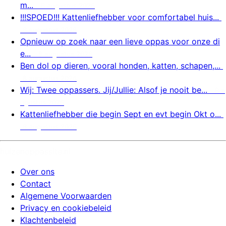
m...
8 augustus 2026
!!!SPOED!!! Kattenliefhebber voor comfortabel huis...
8 augustus 2026
Opnieuw op zoek naar een lieve oppas voor onze di
e...
8 augustus 2026
Ben dol op dieren, vooral honden, katten, schapen,...
8 augustus 2026
Wij: Twee oppassers. Jij/Jullie: Alsof je nooit be...
8 a
ugustus 2026
Kattenliefhebber die begin Sept en evt begin Okt o...
8 augustus 2026
huizenoppassite.nl
Over ons
Contact
Algemene Voorwaarden
Privacy en cookiebeleid
Klachtenbeleid