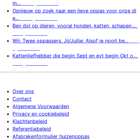
m...
8 augustus 2026
Opnieuw op zoek naar een lieve oppas voor onze di
e...
8 augustus 2026
Ben dol op dieren, vooral honden, katten, schapen,...
8 augustus 2026
Wij: Twee oppassers. Jij/Jullie: Alsof je nooit be...
8 a
ugustus 2026
Kattenliefhebber die begin Sept en evt begin Okt o...
8 augustus 2026
huizenoppassite.nl
Over ons
Contact
Algemene Voorwaarden
Privacy en cookiebeleid
Klachtenbeleid
Referentiebeleid
Afsprakenformulier huizenoppas