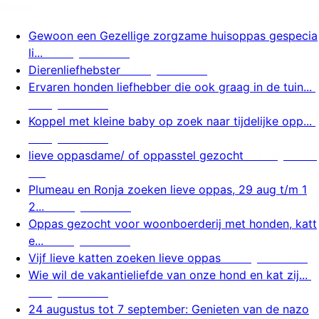
Nieuw
Gewoon een Gezellige zorgzame huisoppas gespecia
li...
9 augustus 2026
Dierenliefhebster
9 augustus 2026
Ervaren honden liefhebber die ook graag in de tuin...
9 augustus 2026
Koppel met kleine baby op zoek naar tijdelijke opp...
9 augustus 2026
lieve oppasdame/ of oppasstel gezocht
9 augustus 2
026
Plumeau en Ronja zoeken lieve oppas, 29 aug t/m 1
2...
9 augustus 2026
Oppas gezocht voor woonboerderij met honden, katt
e...
9 augustus 2026
Vijf lieve katten zoeken lieve oppas
9 augustus 2026
Wie wil de vakantieliefde van onze hond en kat zij...
9 augustus 2026
24 augustus tot 7 september: Genieten van de nazo