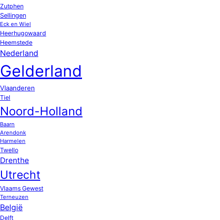
Zutphen
Sellingen
Eck en Wiel
Heerhugowaard
Heemstede
Nederland
Gelderland
Vlaanderen
Tiel
Noord-Holland
Baarn
Arendonk
Harmelen
Twello
Drenthe
Utrecht
Vlaams Gewest
Terneuzen
België
Delft