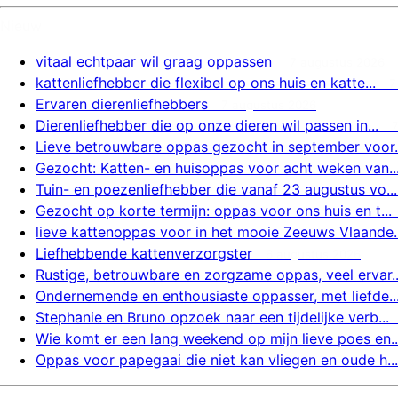
Nieuw
vitaal echtpaar wil graag oppassen
7 augustus 2026
kattenliefhebber die flexibel op ons huis en katte...
7
Ervaren dierenliefhebbers
7 augustus 2026
Dierenliefhebber die op onze dieren wil passen in...
Lieve betrouwbare oppas gezocht in september voor..
Gezocht: Katten- en huisoppas voor acht weken van..
Tuin- en poezenliefhebber die vanaf 23 augustus vo...
Gezocht op korte termijn: oppas voor ons huis en t...
lieve kattenoppas voor in het mooie Zeeuws Vlaande..
Liefhebbende kattenverzorgster
6 augustus 2026
Rustige, betrouwbare en zorgzame oppas, veel ervar..
Ondernemende en enthousiaste oppasser, met liefde..
Stephanie en Bruno opzoek naar een tijdelijke verb...
Wie komt er een lang weekend op mijn lieve poes en..
Oppas voor papegaai die niet kan vliegen en oude h...