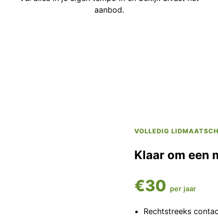
aanbod.
VOLLEDIG LIDMAATSC
Klaar om een 
€30
per jaar
Rechtstreeks conta