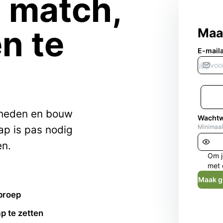
e match,
n te
Maa
E-mail
kheden en bouw
Wacht
Minimaal
ap is pas nodig
en.
Om j
met 
Maak g
proep
p te zetten