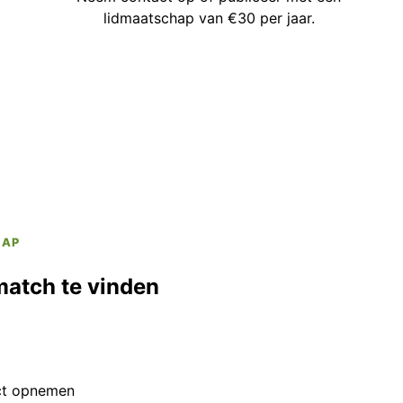
lidmaatschap van €30 per jaar.
HAP
match te vinden
ct opnemen