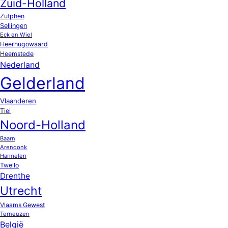
Zuid-Holland
Zutphen
Sellingen
Eck en Wiel
Heerhugowaard
Heemstede
Nederland
Gelderland
Vlaanderen
Tiel
Noord-Holland
Baarn
Arendonk
Harmelen
Twello
Drenthe
Utrecht
Vlaams Gewest
Terneuzen
België