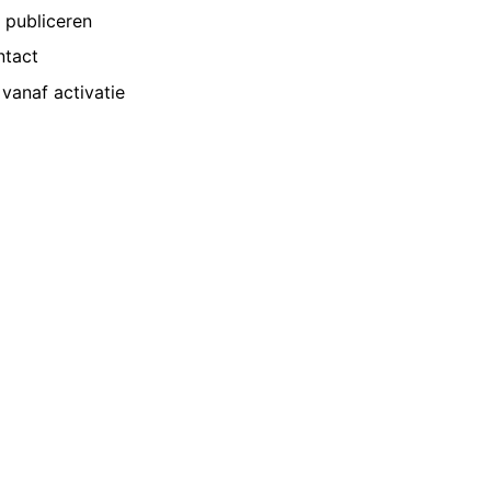
p publiceren
ntact
vanaf activatie