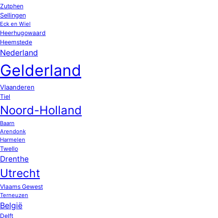
Zutphen
Sellingen
Eck en Wiel
Heerhugowaard
Heemstede
Nederland
Gelderland
Vlaanderen
Tiel
Noord-Holland
Baarn
Arendonk
Harmelen
Twello
Drenthe
Utrecht
Vlaams Gewest
Terneuzen
België
Delft