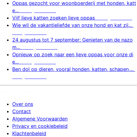
Oppas gezocht voor woonboerderij met honden, katt
e...
9 augustus 2026
Vijf lieve katten zoeken lieve oppas
9 augustus 2026
Wie wil de vakantieliefde van onze hond en kat zij...
9 augustus 2026
24 augustus tot 7 september: Genieten van de nazo
m...
8 augustus 2026
Opnieuw op zoek naar een lieve oppas voor onze di
e...
8 augustus 2026
Ben dol op dieren, vooral honden, katten, schapen,...
8 augustus 2026
huizenoppassite.nl
Over ons
Contact
Algemene Voorwaarden
Privacy en cookiebeleid
Klachtenbeleid