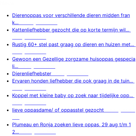
Nieuw
Dierenoppas voor verschillende dieren midden fran
k...
10 augustus 2026
Kattenliefhebber gezocht die op korte termijn wil...
9 augustus 2026
Rustig 60+ stel past graag op dieren en huizen met...
9 augustus 2026
Gewoon een Gezellige zorgzame huisoppas gespecia
li...
9 augustus 2026
Dierenliefhebster
9 augustus 2026
Ervaren honden liefhebber die ook graag in de tuin...
9 augustus 2026
Koppel met kleine baby op zoek naar tijdelijke opp...
9 augustus 2026
lieve oppasdame/ of oppasstel gezocht
9 augustus 2
026
Plumeau en Ronja zoeken lieve oppas, 29 aug t/m 1
2...
9 augustus 2026